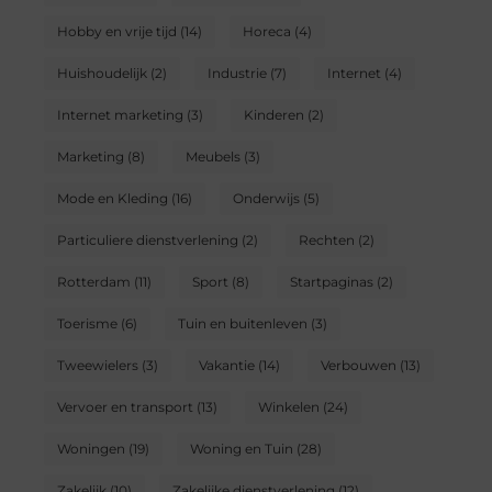
Hobby en vrije tijd
(14)
Horeca
(4)
Huishoudelijk
(2)
Industrie
(7)
Internet
(4)
Internet marketing
(3)
Kinderen
(2)
Marketing
(8)
Meubels
(3)
Mode en Kleding
(16)
Onderwijs
(5)
Particuliere dienstverlening
(2)
Rechten
(2)
Rotterdam
(11)
Sport
(8)
Startpaginas
(2)
Toerisme
(6)
Tuin en buitenleven
(3)
Tweewielers
(3)
Vakantie
(14)
Verbouwen
(13)
Vervoer en transport
(13)
Winkelen
(24)
Woningen
(19)
Woning en Tuin
(28)
Zakelijk
(10)
Zakelijke dienstverlening
(12)