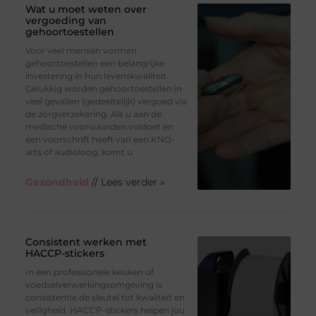
Wat u moet weten over
vergoeding van
gehoortoestellen
Voor veel mensen vormen
gehoortoestellen een belangrijke
investering in hun levenskwaliteit.
Gelukkig worden gehoortoestellen in
veel gevallen (gedeeltelijk) vergoed via
de zorgverzekering. Als u aan de
medische voorwaarden voldoet en
een voorschrift heeft van een KNO-
arts of audioloog, komt u
Gezondheid
// Lees verder »
Consistent werken met
HACCP-stickers
In een professionele keuken of
voedselverwerkingsomgeving is
consistentie de sleutel tot kwaliteit en
veiligheid. HACCP-stickers helpen jou