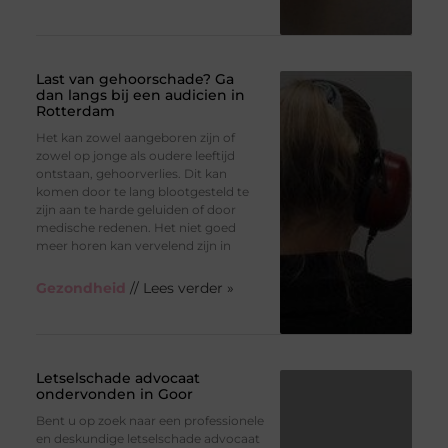
Last van gehoorschade? Ga
dan langs bij een audicien in
Rotterdam
Het kan zowel aangeboren zijn of
zowel op jonge als oudere leeftijd
ontstaan, gehoorverlies. Dit kan
komen door te lang blootgesteld te
zijn aan te harde geluiden of door
medische redenen. Het niet goed
meer horen kan vervelend zijn in
Gezondheid
// Lees verder »
Letselschade advocaat
ondervonden in Goor
Bent u op zoek naar een professionele
en deskundige letselschade advocaat