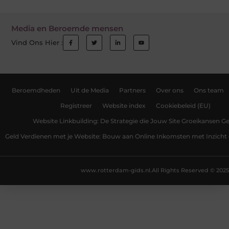
Media en Beroemde mensen
Vind Ons Hier :
Beroemdheden
Uit de Media
Partners
Over ons
Ons team
Registreer
Website index
Cookiebeleid (EU)
Website Linkbuilding: De Strategie die Jouw Site Groeikansen Ge
Geld Verdienen met je Website: Bouw aan Online Inkomsten met Inzicht 
www.rotterdam-gids.nl.
All Rights Reserved © 2025