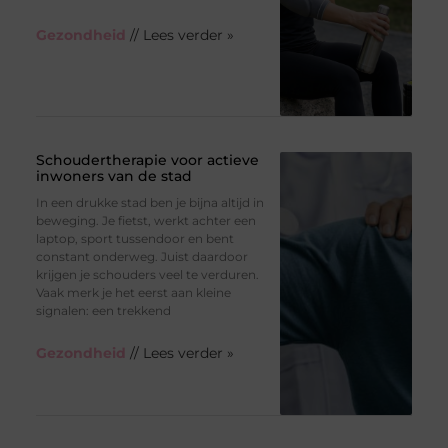
Gezondheid
// Lees verder »
Schoudertherapie voor actieve
inwoners van de stad
In een drukke stad ben je bijna altijd in
beweging. Je fietst, werkt achter een
laptop, sport tussendoor en bent
constant onderweg. Juist daardoor
krijgen je schouders veel te verduren.
Vaak merk je het eerst aan kleine
signalen: een trekkend
Gezondheid
// Lees verder »