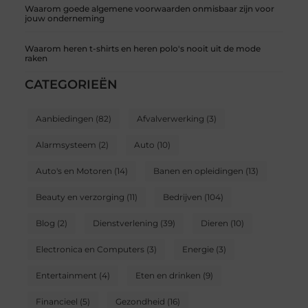
Waarom goede algemene voorwaarden onmisbaar zijn voor
jouw onderneming
Waarom heren t-shirts en heren polo's nooit uit de mode
raken
CATEGORIEËN
Aanbiedingen
(82)
Afvalverwerking
(3)
Alarmsysteem
(2)
Auto
(10)
Auto's en Motoren
(14)
Banen en opleidingen
(13)
Beauty en verzorging
(11)
Bedrijven
(104)
Blog
(2)
Dienstverlening
(39)
Dieren
(10)
Electronica en Computers
(3)
Energie
(3)
Entertainment
(4)
Eten en drinken
(9)
Financieel
(5)
Gezondheid
(16)