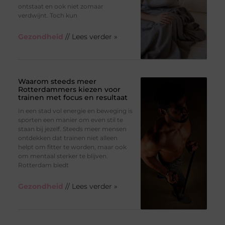
ontstaat en ook niet zomaar
verdwijnt. Toch kun
Gezondheid
// Lees verder »
Waarom steeds meer
Rotterdammers kiezen voor
trainen met focus en resultaat
In een stad vol energie en beweging is
sporten een manier om even stil te
staan bij jezelf. Steeds meer mensen
ontdekken dat trainen niet alleen
helpt om fitter te worden, maar ook
om mentaal sterker te blijven.
Rotterdam biedt
Gezondheid
// Lees verder »