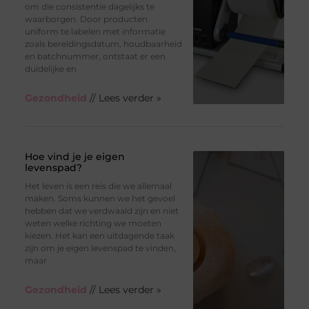
om die consistentie dagelijks te
waarborgen. Door producten
uniform te labelen met informatie
zoals bereidingsdatum, houdbaarheid
en batchnummer, ontstaat er een
duidelijke en
Gezondheid
// Lees verder »
Hoe vind je je eigen
levenspad?
Het leven is een reis die we allemaal
maken. Soms kunnen we het gevoel
hebben dat we verdwaald zijn en niet
weten welke richting we moeten
kiezen. Het kan een uitdagende taak
zijn om je eigen levenspad te vinden,
maar
Gezondheid
// Lees verder »