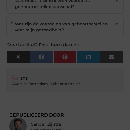
Wat moet ik controleren voordat ik
▼
gehoortoestellen aanschaf?
Wat zijn de voordelen van gehoortoestellen
▼
voor mijn gezondheid?
Goed artikel? Deel hem dan op:
X
Facebook
Pinterest
LinkedIn
Email
(Twitter)
Tags:
Audicien Rotterdam
,
Gehoortoestellen
GEPUBLICEERD DOOR
Sander Zijlstra
Contentmanager