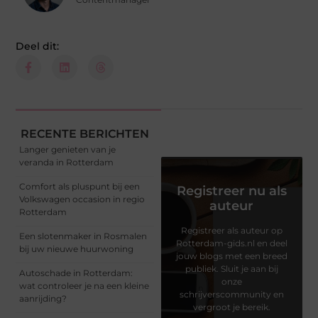
Deel dit:
RECENTE BERICHTEN
Langer genieten van je
veranda in Rotterdam
Comfort als pluspunt bij een
Registreer nu als
Volkswagen occasion in regio
auteur
Rotterdam
Registreer als auteur op
Een slotenmaker in Rosmalen
Rotterdam-gids.nl en deel
bij uw nieuwe huurwoning
jouw blogs met een breed
publiek. Sluit je aan bij
Autoschade in Rotterdam:
onze
wat controleer je na een kleine
schrijverscommunity en
aanrijding?
vergroot je bereik.