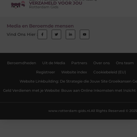
VERZAMELD VOOR JOU
Rotterdam Gids
Media en Beroemde mensen
Vind Ons Hier :
Beroemdheden
Uit de Media
Partners
Over ons
Ons team
Registreer
Website index
Cookiebeleid (EU)
Website Linkbuilding: De Strategie die Jouw Site Groeikansen Ge
Geld Verdienen met je Website: Bouw aan Online Inkomsten met Inzicht 
www.rotterdam-gids.nl.
All Rights Reserved © 2025