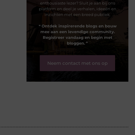
enthousiaste lezer? Sluit je aan bij ons
platform en deel je verhalen, ideeën en
inzichten met een breed publiek.
❝
Ontdek inspirerende blogs en bouw
mee aan een levendige community.
Registreer vandaag en begin met
bloggen.
❞
Neem contact met ons op