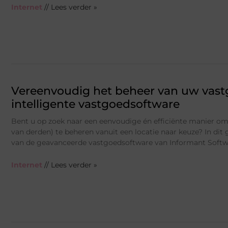
Internet
// Lees verder »
Vereenvoudig het beheer van uw vas
intelligente vastgoedsoftware
Bent u op zoek naar een eenvoudige én efficiënte manier om
van derden) te beheren vanuit een locatie naar keuze? In dit g
van de geavanceerde vastgoedsoftware van Informant Softwa
Internet
// Lees verder »