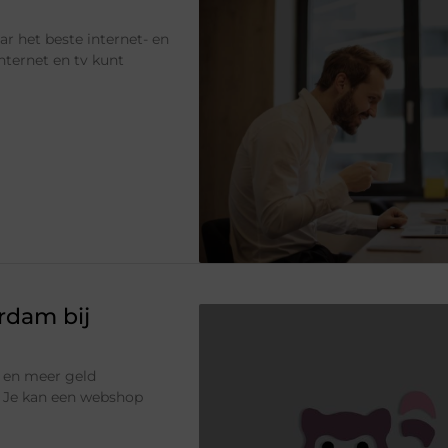
ar het beste internet- en
internet en tv kunt
rdam bij
n en meer geld
t! Je kan een webshop