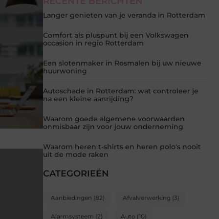
RECENTE BERICHTEN
Langer genieten van je veranda in Rotterdam
Comfort als pluspunt bij een Volkswagen
occasion in regio Rotterdam
Een slotenmaker in Rosmalen bij uw nieuwe
huurwoning
Autoschade in Rotterdam: wat controleer je
na een kleine aanrijding?
Waarom goede algemene voorwaarden
onmisbaar zijn voor jouw onderneming
Waarom heren t-shirts en heren polo's nooit
uit de mode raken
CATEGORIEËN
Aanbiedingen
(82)
Afvalverwerking
(3)
Alarmsysteem
(2)
Auto
(10)