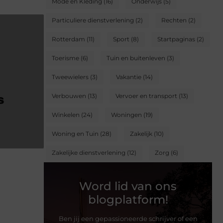
Mode en Kleding
(16)
Onderwijs
(5)
Particuliere dienstverlening
(2)
Rechten
(2)
Rotterdam
(11)
Sport
(8)
Startpaginas
(2)
Toerisme
(6)
Tuin en buitenleven
(3)
Tweewielers
(3)
Vakantie
(14)
Verbouwen
(13)
Vervoer en transport
(13)
Winkelen
(24)
Woningen
(19)
Woning en Tuin
(28)
Zakelijk
(10)
Zakelijke dienstverlening
(12)
Zorg
(6)
Word lid van ons
blogplatform!
Ben jij een gepassioneerde schrijver of een