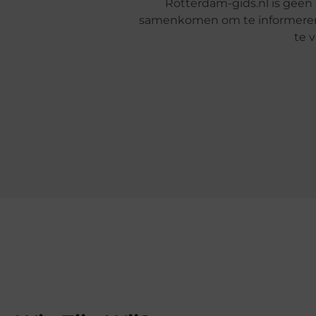
Rotterdam-gids.nl is geen 
samenkomen om te informeren, i
te v