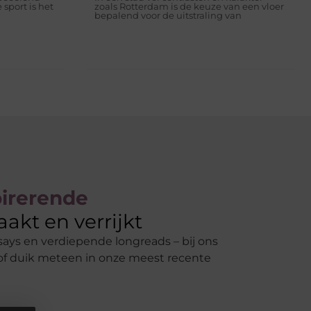
 sport is het
zoals Rotterdam is de keuze van een vloer
bepalend voor de uitstraling van
pirerende
aakt en verrijkt
says en verdiepende longreads – bij ons
ity of duik meteen in onze meest recente