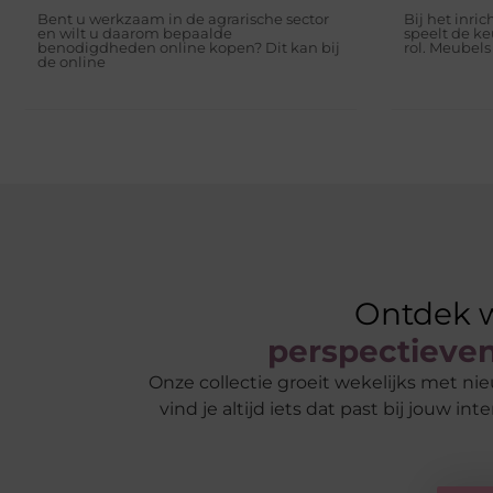
Bent u werkzaam in de agrarische sector
Bij het inri
en wilt u daarom bepaalde
speelt de k
benodigdheden online kopen? Dit kan bij
rol. Meubels 
de online
Ontdek w
perspectieve
Onze collectie groeit wekelijks met ni
vind je altijd iets dat past bij jouw i