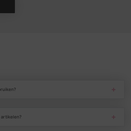
n
bruiken?
artikelen?