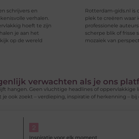
n schrijvers en
Rotterdam-gids.nl is
enisvolle verhalen.
plek te creëren waar i
vlakkig hoeft te zijn
professionele auteur
halen je aan het
scherpe blik of fris
 kijk op de wereld
mozaïek van perspect
genlijk verwachten als je ons pla
ijft hangen. Geen vluchtige headlines of oppervlakkige li
 je ook zoekt – verdieping, inspiratie of herkenning – bij 
Inspiratie voor elk moment