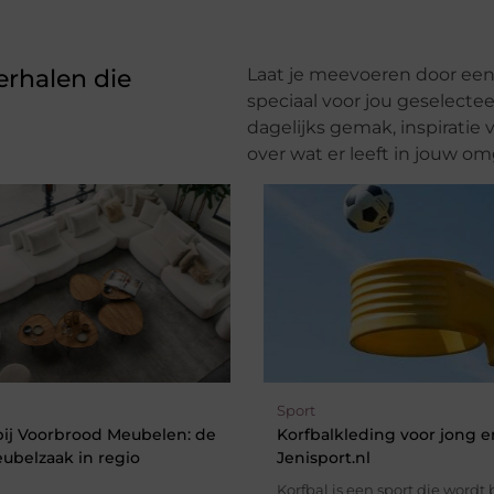
erhalen die
Laat je meevoeren door een 
speciaal voor jou geselectee
dagelijks gemak, inspiratie
over wat er leeft in jouw om
Sport
 bij Voorbrood Meubelen: de
Korfbalkleding voor jong e
ubelzaak in regio
Jenisport.nl
Korfbal is een sport die wordt