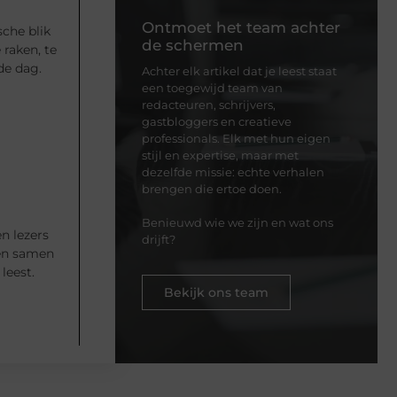
Ontmoet het team achter
sche blik
de schermen
raken, te
de dag.
Achter elk artikel dat je leest staat
een toegewijd team van
redacteuren, schrijvers,
gastbloggers en creatieve
professionals. Elk met hun eigen
stijl en expertise, maar met
dezelfde missie: echte verhalen
brengen die ertoe doen.
Benieuwd wie we zijn en wat ons
n lezers
drijft?
 en samen
leest.
Bekijk ons team