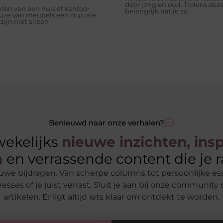
door jong en oud. Tijdens deze
chten van een huis of kantoor
belangrijk dat je zo
euze van meubels een cruciale
zijn niet alleen
Benieuwd naar onze verhalen?
ekelijks
nieuwe inzichten, ins
n
en verrassende content die je r
euwe bijdragen. Van scherpe columns tot persoonlijke es
nteresses of je juist verrast. Sluit je aan bij onze commun
artikelen. Er ligt altijd iets klaar om ontdekt te worden.