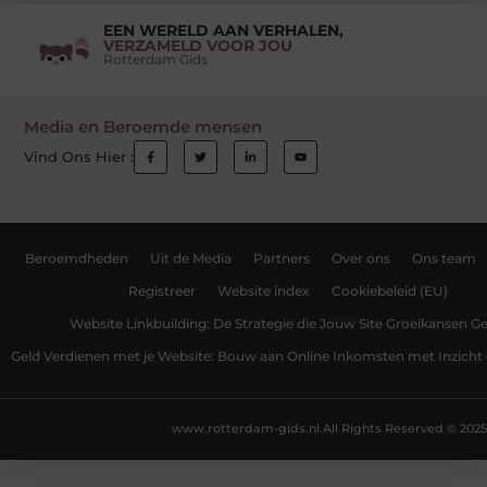
EEN WERELD AAN VERHALEN,
VERZAMELD VOOR JOU
Rotterdam Gids
Media en Beroemde mensen
Vind Ons Hier :
Beroemdheden
Uit de Media
Partners
Over ons
Ons team
Registreer
Website index
Cookiebeleid (EU)
Website Linkbuilding: De Strategie die Jouw Site Groeikansen Ge
Geld Verdienen met je Website: Bouw aan Online Inkomsten met Inzicht 
www.rotterdam-gids.nl.
All Rights Reserved © 2025