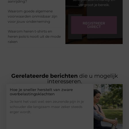
aanrijding?
vergroot je bereik.
Waarom goede algemene
voorwaarden onmisbaar zijn
voor jouw onderneming
REGISTREER
DIRECT
Waarom heren t-shirts en
heren polo's nooit uit de mode
raken
Gerelateerde berichten
die u mogelijk
interesseren.
Hoe je sneller herstelt van zware
overbelastingsklachten
Je kent het vast wel: een zeurende pijn in je
schouder die langzaam maar zeker steeds
erger wordt.