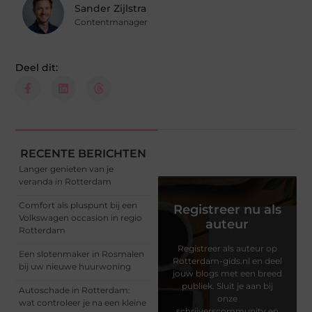
Sander Zijlstra
Contentmanager
Deel dit:
RECENTE BERICHTEN
Langer genieten van je
veranda in Rotterdam
Comfort als pluspunt bij een
Registreer nu als
Volkswagen occasion in regio
auteur
Rotterdam
Registreer als auteur op
Een slotenmaker in Rosmalen
Rotterdam-gids.nl en deel
bij uw nieuwe huurwoning
jouw blogs met een breed
publiek. Sluit je aan bij
Autoschade in Rotterdam:
onze
wat controleer je na een kleine
schrijverscommunity en