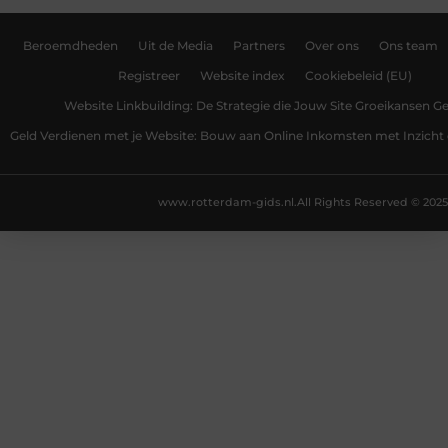
Beroemdheden
Uit de Media
Partners
Over ons
Ons team
Registreer
Website index
Cookiebeleid (EU)
Website Linkbuilding: De Strategie die Jouw Site Groeikansen Ge
Geld Verdienen met je Website: Bouw aan Online Inkomsten met Inzicht 
www.rotterdam-gids.nl.
All Rights Reserved © 2025