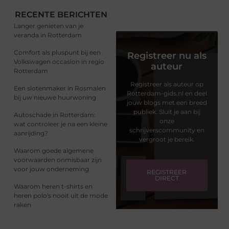
RECENTE BERICHTEN
Langer genieten van je
veranda in Rotterdam
Comfort als pluspunt bij een
Registreer nu als
Volkswagen occasion in regio
auteur
Rotterdam
Registreer als auteur op
Een slotenmaker in Rosmalen
Rotterdam-gids.nl en deel
bij uw nieuwe huurwoning
jouw blogs met een breed
publiek. Sluit je aan bij
Autoschade in Rotterdam:
onze
wat controleer je na een kleine
schrijverscommunity en
aanrijding?
vergroot je bereik.
Waarom goede algemene
voorwaarden onmisbaar zijn
voor jouw onderneming
REGISTREER
DIRECT
Waarom heren t-shirts en
heren polo's nooit uit de mode
raken