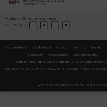
VERZAMELD VOOR JOU
Rotterdam Gids
Media en Beroemde mensen
Vind Ons Hier :
Beroemdheden
Uit de Media
Partners
Over ons
Ons team
Registreer
Website index
Cookiebeleid (EU)
Website Linkbuilding: De Strategie die Jouw Site Groeikansen Ge
Geld Verdienen met je Website: Bouw aan Online Inkomsten met Inzicht 
www.rotterdam-gids.nl.
All Rights Reserved © 2025