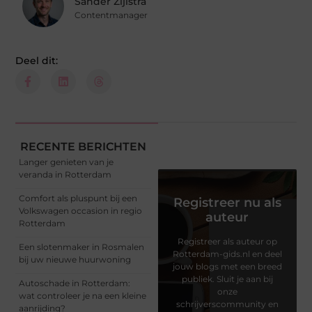
Sander Zijlstra
Contentmanager
Deel dit:
RECENTE BERICHTEN
Langer genieten van je
veranda in Rotterdam
Comfort als pluspunt bij een
Registreer nu als
Volkswagen occasion in regio
auteur
Rotterdam
Registreer als auteur op
Een slotenmaker in Rosmalen
Rotterdam-gids.nl en deel
bij uw nieuwe huurwoning
jouw blogs met een breed
publiek. Sluit je aan bij
Autoschade in Rotterdam:
onze
wat controleer je na een kleine
schrijverscommunity en
aanrijding?