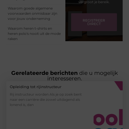
vergroot je bereik.
Waarom goede algemene
voorwaarden onmisbaar zijn
voor jouw onderneming
REGISTREER
DIRECT
Waarom heren t-shirts en
heren polo's nooit uit de mode
raken
Gerelateerde berichten
die u mogelijk
interesseren.
Opleiding tot rijinstructeur
Rij instructeur worden Als je op zoek bent
naar een carrière die zowel uitdagend als
lonend is, dan