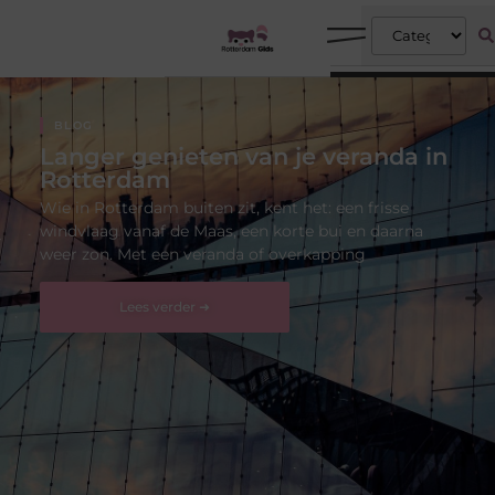
BLOG
Langer genieten van je veranda in
Rotterdam
Wie in Rotterdam buiten zit, kent het: een frisse
windvlaag vanaf de Maas, een korte bui en daarna
weer zon. Met een veranda of overkapping
Lees verder ➜