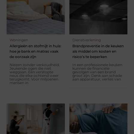
Woningen
Dienstverlening
Allergieën en stofmijt in huis:
Brandpreventie in de keuken
hoe je bank en matras vaak
als middel om kosten en
de oorzaak zijn
risico’s te beperken
Niezen zonder verkoudheid.
In een professionele keuken
Jeukende ogen die niet
kunnen de financiële
weggaan. Een verstopte
gevolgen van een brand
neus die elke ochtend weer
groot zijn. Denk aan schade
terugkomt. Voor miljoenen
aan apparatuur, verlies van
mensen in