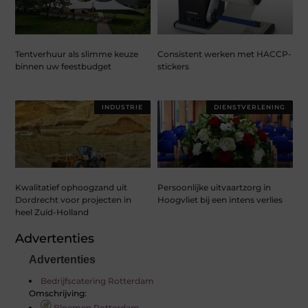
Tentverhuur als slimme keuze
Consistent werken met HACCP-
binnen uw feestbudget
stickers
INDUSTRIE
DIENSTVERLENING
Kwalitatief ophoogzand uit
Persoonlijke uitvaartzorg in
Dordrecht voor projecten in
Hoogvliet bij een intens verlies
heel Zuid-Holland
Advertenties
Advertenties
Bedrijfscatering Rotterdam
Omschrijving:
Bloemen Rotterdam