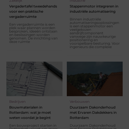
Zakelijk
Industrie
Vergadertafel tweedehands
Stappenmotor integreren in
voor een praktische
industriële automatisering
vergaderruimte
Binnen industriële
automatiseringsoplossingen
Een vergaderruimte is een
is een stappenmotor een
plek waar plannen worden
veelgekozen
besproken, ideeën ontstaan
aandrijfcomponent
en beslissingen worden
vanwege zijn nauwkeurige
genomen. De inrichting van
positionering en
deze ruimte
voorspelbare besturing. Voor
ingenieurs die complexe
Bedrijven
Verbouwen
Bouwmaterialen in
Duurzaam Dakonderhoud
Rotterdam: wat je moet
met Ervaren Dakdekkers in
weten voordat je begint
Rotterdam
Een bouwproject starten in
Duurzaam Dakonderhoud
Rotterdam vraagt om meer
met Ervaren Dakdekkers in