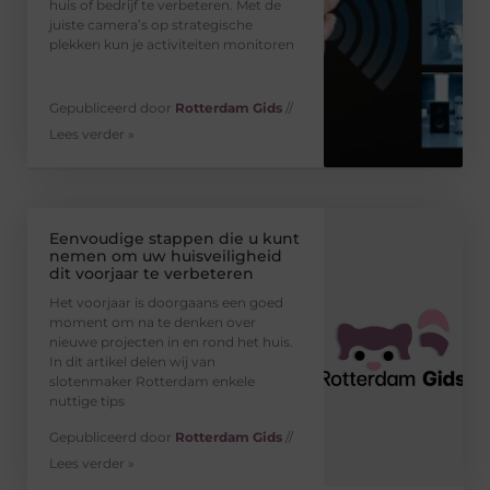
huis of bedrijf te verbeteren. Met de
juiste camera’s op strategische
plekken kun je activiteiten monitoren
Gepubliceerd door
Rotterdam Gids
//
Lees verder »
Eenvoudige stappen die u kunt
nemen om uw huisveiligheid
dit voorjaar te verbeteren
Het voorjaar is doorgaans een goed
moment om na te denken over
nieuwe projecten in en rond het huis.
In dit artikel delen wij van
slotenmaker Rotterdam enkele
nuttige tips
Gepubliceerd door
Rotterdam Gids
//
Lees verder »