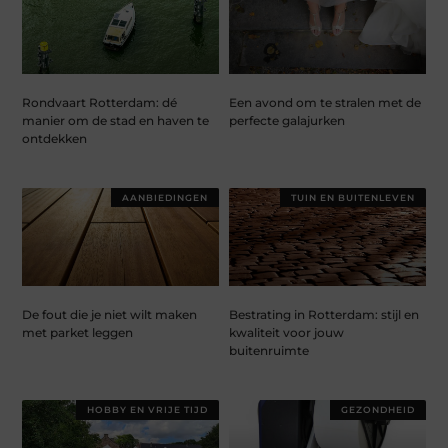
Rondvaart Rotterdam: dé
Een avond om te stralen met de
manier om de stad en haven te
perfecte galajurken
ontdekken
AANBIEDINGEN
TUIN EN BUITENLEVEN
De fout die je niet wilt maken
Bestrating in Rotterdam: stijl en
met parket leggen
kwaliteit voor jouw
buitenruimte
HOBBY EN VRIJE TIJD
GEZONDHEID