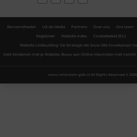
Beroemdheden
Uit de Media
Partners
Over ons
Ons team
Registreer
Website index
Cookiebeleid (EU)
Website Linkbuilding: De Strategie die Jouw Site Groeikansen Ge
Geld Verdienen met je Website: Bouw aan Online Inkomsten met Inzicht 
www.rotterdam-gids.nl.
All Rights Reserved © 2025