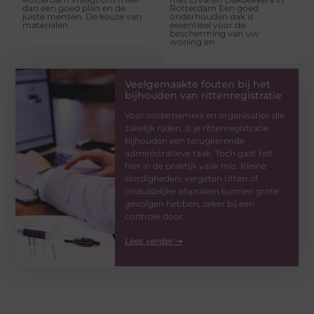
dan een goed plan en de
Rotterdam Een goed
juiste mensen. De keuze van
onderhouden dak is
materialen
essentieel voor de
bescherming van uw
woning en
Veelgemaakte fouten bij het
bijhouden van rittenregistratie
Voor ondernemers en organisaties die
zakelijk rijden, is je rittenregistratie
bijhouden een terugkerende
administratieve taak. Toch gaat het
hier in de praktijk vaak mis. Kleine
slordigheden, vergeten ritten of
onduidelijke afspraken kunnen grote
gevolgen hebben, zeker bij een
controle door
Lees verder ➜