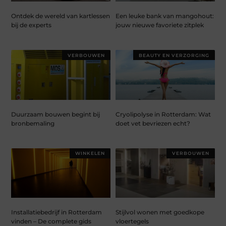
Ontdek de wereld van kartlessen
Een leuke bank van mangohout:
bij de experts
jouw nieuwe favoriete zitplek
VERBOUWEN
BEAUTY EN VERZORGING
Duurzaam bouwen begint bij
Cryolipolyse in Rotterdam: Wat
bronbemaling
doet vet bevriezen echt?
WINKELEN
VERBOUWEN
Installatiebedrijf in Rotterdam
Stijlvol wonen met goedkope
vinden – De complete gids
vloertegels