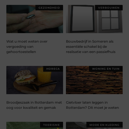
GEZONDHEID
VERBOUWEN
Wat u moet weten over
Bouwbedrijf in Someren als
vergoeding van
essentiële schakel bij de
gehoortoestellen
realisatie van een passiefhuis
HORECA
WONING EN TUIN
Broodjeszaak in Rotterdam met
Gietvloer laten leggen in
oog voor kwaliteit en gemak
Rotterdam? Dit moet je weten
TOERISME
MODE EN KLEDING