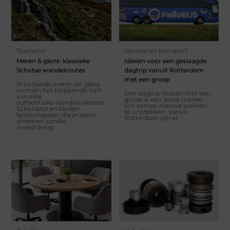
Toerisme
Vervoer en transport
Meren & glens: klassieke
Ideeën voor een geslaagde
Schotse wandelroutes
dagtrip vanuit Rotterdam
met een groep
Schotlands meren en glens
vormen het kloppende hart
Een dagtrip maken met een
van elke
groep is een leuke manier
authentieke wandelvakantie
om samen nieuwe plekken
Schotland en bieden
te ontdekken. Vanuit
landschappen die je adem
Rotterdam zijn er
afnemen zonder
overdrijving.