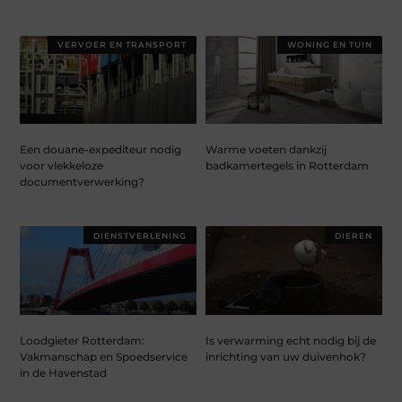
VERVOER EN TRANSPORT
WONING EN TUIN
Een douane-expediteur nodig
Warme voeten dankzij
voor vlekkeloze
badkamertegels in Rotterdam
documentverwerking?
DIENSTVERLENING
DIEREN
Loodgieter Rotterdam:
Is verwarming echt nodig bij de
Vakmanschap en Spoedservice
inrichting van uw duivenhok?
in de Havenstad