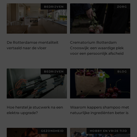
BEDRIJVEN
ZORG
De Rotterdamse mentaliteit
Crematorium Rotterdam
vertaald naar de vloer
Crooswijk: een waardige plek
voor een persoonlijk afscheid
BEDRIJVEN
BLOG
Hoe herstel je stucwerk na een
Waarom kappers shampoo met
elektra-upgrade?
natuurlijke ingrediënten beter is
GEZONDHEID
HOBBY EN VRIJE TIJD