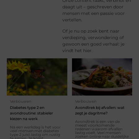
Onze content raakt, verbindt en
daagt uit – geschreven door
mensen met een passie voor
vertellen.
Of je nu op zoek bent naar
verdieping, verwondering of
gewoon een goed verhaal: je
vindt het hier.
Verbouwen
Verbouwen
Diabetes type 2 en
Avondtrek bij afvallen: wat
avondroutine: stabieler
zegt je dagritme?
kiezen na werk
Avondtrek is een van de
meest voorkomende
Na een werkdag is het voor
redenen waarom afvallen
veel mensen met diabetes
lastig voelt. Veel mensen
type 2 juist lastig om rustig
zoeken online naar duidelijke
te kiezen. Je komt