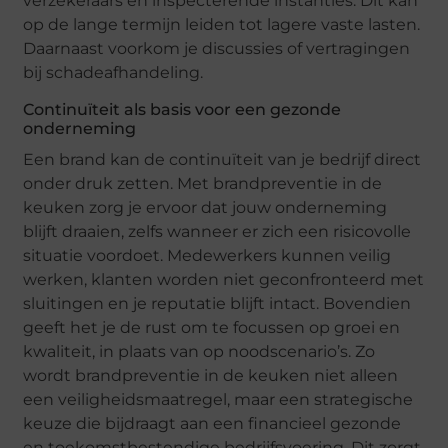
verzekeraars en inspecterende instanties. Dit kan
op de lange termijn leiden tot lagere vaste lasten.
Daarnaast voorkom je discussies of vertragingen
bij schadeafhandeling.
Continuïteit als basis voor een gezonde
onderneming
Een brand kan de continuïteit van je bedrijf direct
onder druk zetten. Met brandpreventie in de
keuken zorg je ervoor dat jouw onderneming
blijft draaien, zelfs wanneer er zich een risicovolle
situatie voordoet. Medewerkers kunnen veilig
werken, klanten worden niet geconfronteerd met
sluitingen en je reputatie blijft intact. Bovendien
geeft het je de rust om te focussen op groei en
kwaliteit, in plaats van op noodscenario’s. Zo
wordt brandpreventie in de keuken niet alleen
een veiligheidsmaatregel, maar een strategische
keuze die bijdraagt aan een financieel gezonde
en toekomstbestendige bedrijfsvoering. Dit zorgt