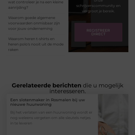
onze
wat controleer je na een kleine
schrijverscommunity en
aanrijding?
vergroot je bereik.
Waarom goede algemene
voorwaarden onmisbaar zijn
voor jouw onderneming
REGISTREER
DIRECT
Waarom heren t-shirts en
heren polo's nooit uit de mode
raken
Gerelateerde berichten
die u mogelijk
interesseren.
Een slotenmaker in Rosmalen bij uw
nieuwe huurwoning
Bij het verlaten van een huurwoning wordt er
nog weleens vergeten om alle sleutels netjes
in te leveren