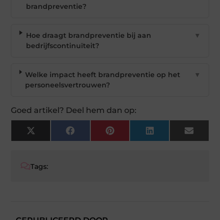
brandpreventie?
Hoe draagt brandpreventie bij aan
▼
bedrijfscontinuïteit?
Welke impact heeft brandpreventie op het
▼
personeelsvertrouwen?
Goed artikel? Deel hem dan op:
X
Facebook
Pinterest
LinkedIn
Email
(Twitter)
Tags: