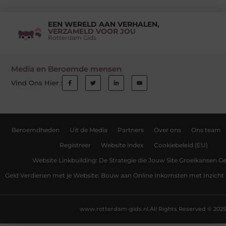
EEN WERELD AAN VERHALEN,
VERZAMELD VOOR JOU
Rotterdam Gids
Media en Beroemde mensen
Vind Ons Hier :
Beroemdheden
Uit de Media
Partners
Over ons
Ons team
Registreer
Website index
Cookiebeleid (EU)
Website Linkbuilding: De Strategie die Jouw Site Groeikansen Ge
Geld Verdienen met je Website: Bouw aan Online Inkomsten met Inzicht 
www.rotterdam-gids.nl.
All Rights Reserved © 2025