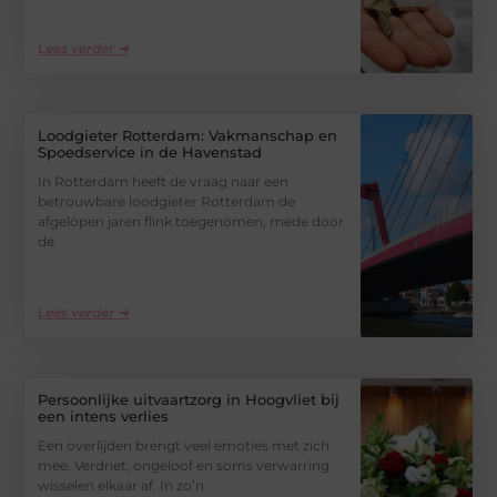
Lees verder ➜
Loodgieter Rotterdam: Vakmanschap en
Spoedservice in de Havenstad
In Rotterdam heeft de vraag naar een
betrouwbare loodgieter Rotterdam de
afgelopen jaren flink toegenomen, mede door
de
Lees verder ➜
Persoonlijke uitvaartzorg in Hoogvliet bij
een intens verlies
Een overlijden brengt veel emoties met zich
mee. Verdriet, ongeloof en soms verwarring
wisselen elkaar af. In zo’n