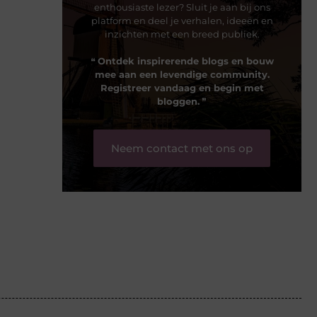
enthousiaste lezer? Sluit je aan bij ons
platform en deel je verhalen, ideeën en
inzichten met een breed publiek.
❝
Ontdek inspirerende blogs en bouw
mee aan een levendige community.
Registreer vandaag en begin met
bloggen.
❞
Neem contact met ons op