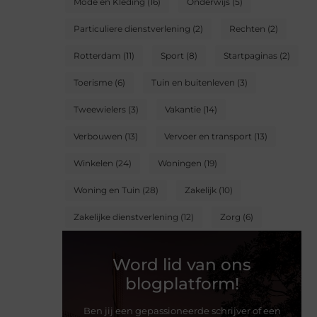
Mode en Kleding
(16)
Onderwijs
(5)
Particuliere dienstverlening
(2)
Rechten
(2)
Rotterdam
(11)
Sport
(8)
Startpaginas
(2)
Toerisme
(6)
Tuin en buitenleven
(3)
Tweewielers
(3)
Vakantie
(14)
Verbouwen
(13)
Vervoer en transport
(13)
Winkelen
(24)
Woningen
(19)
Woning en Tuin
(28)
Zakelijk
(10)
Zakelijke dienstverlening
(12)
Zorg
(6)
Word lid van ons
blogplatform!
Ben jij een gepassioneerde schrijver of een