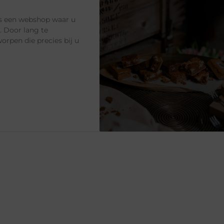
is een webshop waar u
. Door lang te
orpen die precies bij u