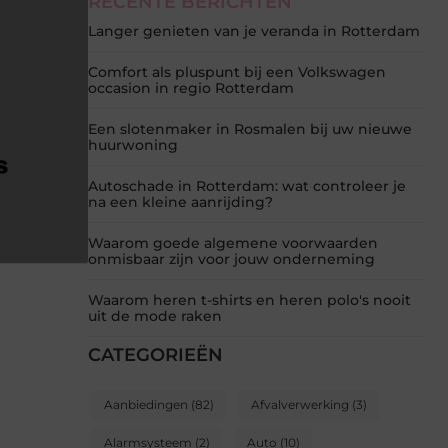
RECENTE BERICHTEN
Langer genieten van je veranda in Rotterdam
Comfort als pluspunt bij een Volkswagen
occasion in regio Rotterdam
Een slotenmaker in Rosmalen bij uw nieuwe
huurwoning
Autoschade in Rotterdam: wat controleer je
na een kleine aanrijding?
Waarom goede algemene voorwaarden
onmisbaar zijn voor jouw onderneming
Waarom heren t-shirts en heren polo's nooit
uit de mode raken
CATEGORIEËN
Aanbiedingen
(82)
Afvalverwerking
(3)
Alarmsysteem
(2)
Auto
(10)