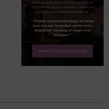
enthousiaste lezer? Sluit je aan bij ons
platform en deel je verhalen, ideeën en
inzichten met een breed publiek.
❝
Ontdek inspirerende blogs en bouw
mee aan een levendige community.
Registreer vandaag en begin met
bloggen.
❞
Neem contact met ons op