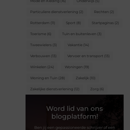
Mode en Kleding
(16)
Onderwijs
(5)
Particuliere dienstverlening
(2)
Rechten
(2)
Rotterdam
(11)
Sport
(8)
Startpaginas
(2)
Toerisme
(6)
Tuin en buitenleven
(3)
Tweewielers
(3)
Vakantie
(14)
Verbouwen
(13)
Vervoer en transport
(13)
Winkelen
(24)
Woningen
(19)
Woning en Tuin
(28)
Zakelijk
(10)
Zakelijke dienstverlening
(12)
Zorg
(6)
Word lid van ons
blogplatform!
Ben jij een gepassioneerde schrijver of een