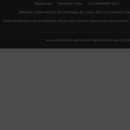
Registreer
Website index
Cookiebeleid (EU)
Website Linkbuilding: De Strategie die Jouw Site Groeikansen Ge
Geld Verdienen met je Website: Bouw aan Online Inkomsten met Inzicht 
www.rotterdam-gids.nl.
All Rights Reserved © 2025