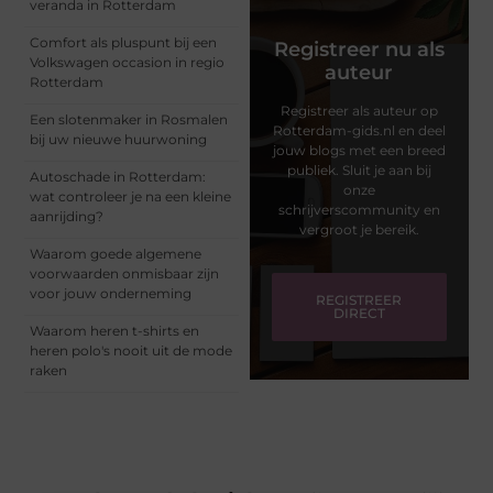
veranda in Rotterdam
Comfort als pluspunt bij een
Registreer nu als
Volkswagen occasion in regio
auteur
Rotterdam
Registreer als auteur op
Een slotenmaker in Rosmalen
Rotterdam-gids.nl en deel
bij uw nieuwe huurwoning
jouw blogs met een breed
publiek. Sluit je aan bij
Autoschade in Rotterdam:
onze
wat controleer je na een kleine
schrijverscommunity en
aanrijding?
vergroot je bereik.
Waarom goede algemene
voorwaarden onmisbaar zijn
voor jouw onderneming
REGISTREER
DIRECT
Waarom heren t-shirts en
heren polo's nooit uit de mode
raken