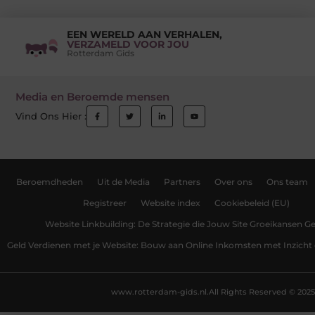
EEN WERELD AAN VERHALEN,
VERZAMELD VOOR JOU
Rotterdam Gids
Media en Beroemde mensen
Vind Ons Hier :
Beroemdheden
Uit de Media
Partners
Over ons
Ons team
Registreer
Website index
Cookiebeleid (EU)
Website Linkbuilding: De Strategie die Jouw Site Groeikansen Ge
Geld Verdienen met je Website: Bouw aan Online Inkomsten met Inzicht 
www.rotterdam-gids.nl.
All Rights Reserved © 2025