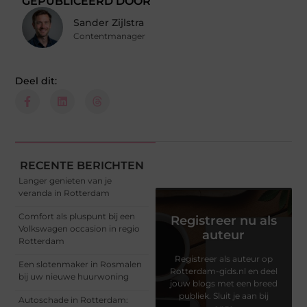
GEPUBLICEERD DOOR
Sander Zijlstra
Contentmanager
Deel dit:
RECENTE BERICHTEN
Langer genieten van je
veranda in Rotterdam
Comfort als pluspunt bij een
Registreer nu als
Volkswagen occasion in regio
auteur
Rotterdam
Registreer als auteur op
Een slotenmaker in Rosmalen
Rotterdam-gids.nl en deel
bij uw nieuwe huurwoning
jouw blogs met een breed
publiek. Sluit je aan bij
Autoschade in Rotterdam: