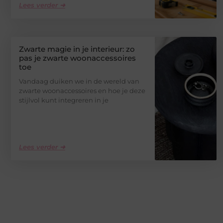
Lees verder ➜
Zwarte magie in je interieur: zo
pas je zwarte woonaccessoires
toe
Vandaag duiken we in de wereld van
zwarte woonaccessoires en hoe je deze
stijlvol kunt integreren in je
Lees verder ➜