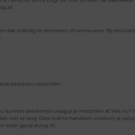
er en wind, en soms zorgt dit voor schade. De dakdekker
og zit.
en dak volledig te renoveren of vernieuwen. Bij renovat
e.
deze bedrijven verschillen.
u kunnen betekenen vraag je je misschien af; Wat nu? 
 dan niet te lang. Door snel te handelen voorkom je op
in ieder geval droog zit.