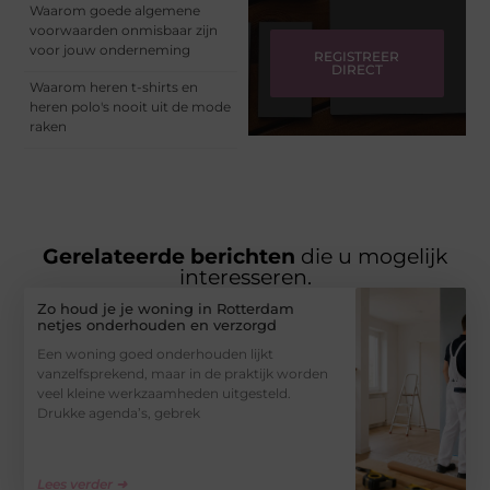
Waarom goede algemene
voorwaarden onmisbaar zijn
voor jouw onderneming
REGISTREER
DIRECT
Waarom heren t-shirts en
heren polo's nooit uit de mode
raken
Gerelateerde berichten
die u mogelijk
interesseren.
Zo houd je je woning in Rotterdam
netjes onderhouden en verzorgd
Een woning goed onderhouden lijkt
vanzelfsprekend, maar in de praktijk worden
veel kleine werkzaamheden uitgesteld.
Drukke agenda’s, gebrek
Lees verder ➜