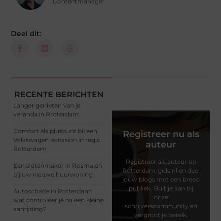
Contentmanager
Deel dit:
RECENTE BERICHTEN
Langer genieten van je
veranda in Rotterdam
Comfort als pluspunt bij een
Registreer nu als
Volkswagen occasion in regio
auteur
Rotterdam
Registreer als auteur op
Een slotenmaker in Rosmalen
Rotterdam-gids.nl en deel
bij uw nieuwe huurwoning
jouw blogs met een breed
publiek. Sluit je aan bij
Autoschade in Rotterdam:
onze
wat controleer je na een kleine
schrijverscommunity en
aanrijding?
vergroot je bereik.