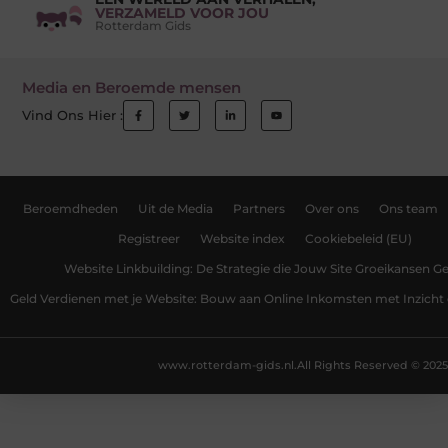
VERZAMELD VOOR JOU
Rotterdam Gids
Media en Beroemde mensen
Vind Ons Hier :
Beroemdheden
Uit de Media
Partners
Over ons
Ons team
Registreer
Website index
Cookiebeleid (EU)
Website Linkbuilding: De Strategie die Jouw Site Groeikansen Ge
Geld Verdienen met je Website: Bouw aan Online Inkomsten met Inzicht 
www.rotterdam-gids.nl.
All Rights Reserved © 2025