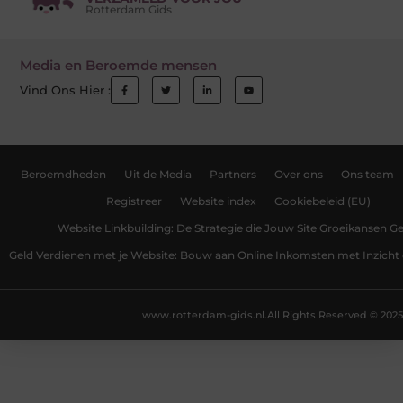
Rotterdam Gids
Media en Beroemde mensen
Vind Ons Hier :
Beroemdheden
Uit de Media
Partners
Over ons
Ons team
Registreer
Website index
Cookiebeleid (EU)
Website Linkbuilding: De Strategie die Jouw Site Groeikansen Ge
Geld Verdienen met je Website: Bouw aan Online Inkomsten met Inzicht 
www.rotterdam-gids.nl.
All Rights Reserved © 2025