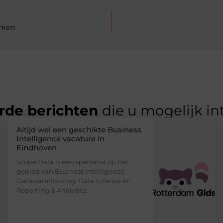
rken
rde berichten
die u mogelijk in
Altijd wel een geschikte Business
Intelligence vacature in
Eindhoven
Scope Data is een specialist op het
gebied van Business Intelligence,
Datawarehousing, Data Science en
Reporting & Analytics.