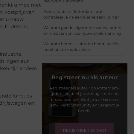
nieuwe huurwoning
p denkt u mee met
Autoschade in Rotterdam: wat
 kostprijs van
controleer je na een kleine aanrijding?
oet u nauw
 In deze rol
Waarom goede algemene voorwaarden
onmisbaar zijn voor jouw onderneming
Waarom heren t-shirts en heren polo's
nooit uit de mode raken
industrie.
ch ingenieur
ken zijn andere
Registreer nu als auteur
Registreer als auteur op Rotterdam-
gids.nl en deel jouw blogs met een
ende functies
breed publiek. Sluit je aan bij onze
edrijfswagen en
schrijverscommunity en vergroot je
bereik.
REGISTREER DIRECT