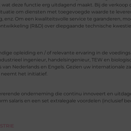
nt wat deze functie erg uitdagend maakt. Bij de verkoo
tuatie om diensten met toegevoegde waarde te leveren:
g, enz. Om een ​​kwaliteitsvolle service te garanderen, m
twikkeling (R&D) over diepgaande technische kwesties.
dige opleiding en / of relevante ervaring in de voedings
dustrieel ingenieur, handelsingenieur, TEW en biologis
van Nederlands en Engels. Gezien uw internationale za
neemt het initiatief.
opererende onderneming die continu innoveert en uitdag
orm salaris en een set extralegale voordelen (inclusief b