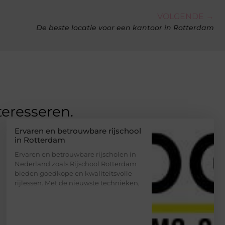
VOLGENDE →
De beste locatie voor een kantoor in Rotterdam
teresseren.
Ervaren en betrouwbare rijschool
in Rotterdam
Ervaren en betrouwbare rijscholen in
Nederland zoals Rijschool Rotterdam
bieden goedkope en kwaliteitsvolle
rijlessen. Met de nieuwste technieken,