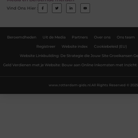
Vind Ons Hier :
Beroemdheden
Uit de Media
Partners
Over ons
Ons team
Registreer
Website index
Cookiebeleid (EU)
Website Linkbuilding: De Strategie die Jouw Site Groeikansen Ge
Geld Verdienen met je Website: Bouw aan Online Inkomsten met Inzicht 
www.rotterdam-gids.nl.
All Rights Reserved © 2025