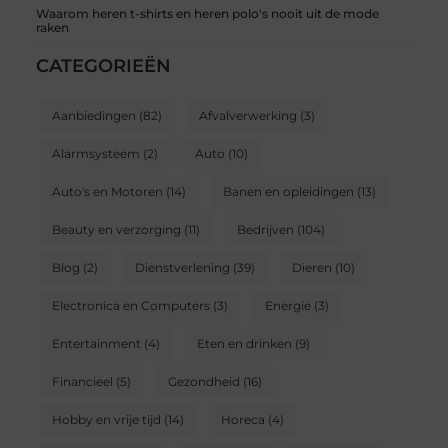
Waarom heren t-shirts en heren polo's nooit uit de mode
raken
CATEGORIEËN
Aanbiedingen
(82)
Afvalverwerking
(3)
Alarmsysteem
(2)
Auto
(10)
Auto's en Motoren
(14)
Banen en opleidingen
(13)
Beauty en verzorging
(11)
Bedrijven
(104)
Blog
(2)
Dienstverlening
(39)
Dieren
(10)
Electronica en Computers
(3)
Energie
(3)
Entertainment
(4)
Eten en drinken
(9)
Financieel
(5)
Gezondheid
(16)
Hobby en vrije tijd
(14)
Horeca
(4)