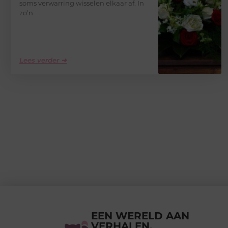
soms verwarring wisselen elkaar af. In
zo’n
Lees verder ➜
EEN WERELD AAN
VERHALEN,