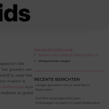
INHOUDSOPGAVE
Waarom een website laten maken belangrijk is
Veelgestelde vragen
 aspecten die
n het groeien van
rijf is, waar het
RECENTE BERICHTEN
aten maken is
Langer genieten van je veranda in
n Rotterdam
kun
Rotterdam
 website zo goed
Comfort als pluspunt bij een
Volkswagen occasion in regio Rotterdam