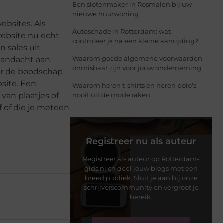
Een slotenmaker in Rosmalen bij uw
nieuwe huurwoning
bsites. Als
Autoschade in Rotterdam: wat
website nu echt
controleer je na een kleine aanrijding?
n sales uit
Waarom goede algemene voorwaarden
 aandacht aan
onmisbaar zijn voor jouw onderneming
ar de boodschap
site. Een
Waarom heren t-shirts en heren polo's
 van plaatjes of
nooit uit de mode raken
f of die je meteen
Registreer nu als auteur
Registreer als auteur op Rotterdam-
gids.nl en deel jouw blogs met een
breed publiek. Sluit je aan bij onze
schrijverscommunity en vergroot je
bereik.