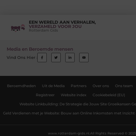
EEN WERELD AAN VERHALEN,
VERZAMELD VOOR JOU
Rotterdam Gids
Media en Beroemde mensen
Vind Ons Hier :
Beroemdheden
Uit de Media
Partners
Over ons
Ons team
Registreer
Website index
Cookiebeleid (EU)
Website Linkbuilding: De Strategie die Jouw Site Groeikansen Ge
Geld Verdienen met je Website: Bouw aan Online Inkomsten met Inzicht 
www.rotterdam-gids.nl.
All Rights Reserved © 2025