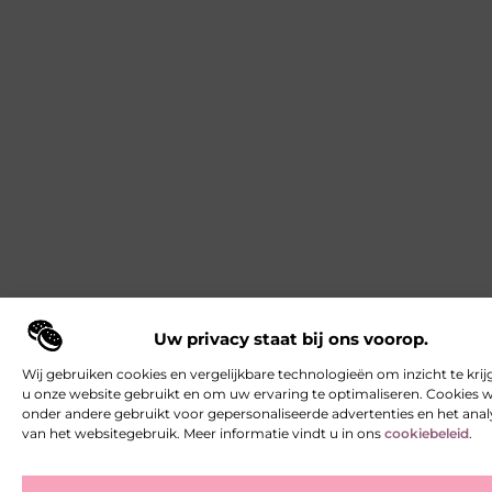
Uw privacy staat bij ons voorop.
Wij gebruiken cookies en vergelijkbare technologieën om inzicht te krij
u onze website gebruikt en om uw ervaring te optimaliseren. Cookies
onder andere gebruikt voor gepersonaliseerde advertenties en het ana
van het websitegebruik. Meer informatie vindt u in ons
cookiebeleid
.