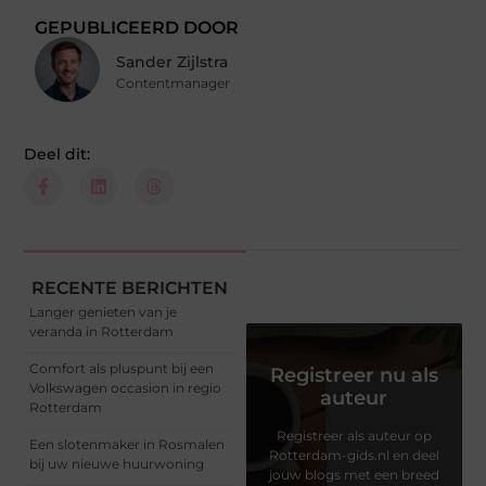
GEPUBLICEERD DOOR
Sander Zijlstra
Contentmanager
Deel dit:
RECENTE BERICHTEN
Langer genieten van je
veranda in Rotterdam
Comfort als pluspunt bij een
Registreer nu als
Volkswagen occasion in regio
auteur
Rotterdam
Registreer als auteur op
Een slotenmaker in Rosmalen
Rotterdam-gids.nl en deel
bij uw nieuwe huurwoning
jouw blogs met een breed