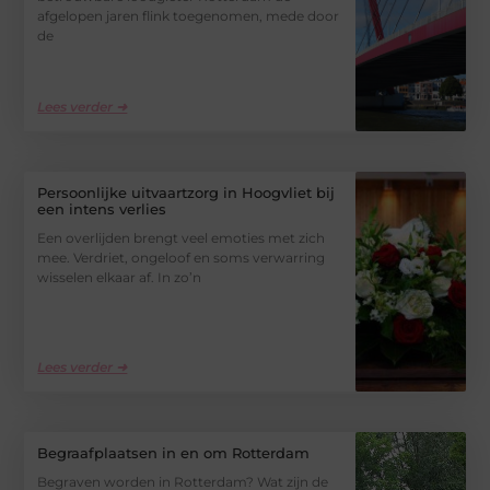
afgelopen jaren flink toegenomen, mede door
de
Lees verder ➜
Persoonlijke uitvaartzorg in Hoogvliet bij
een intens verlies
Een overlijden brengt veel emoties met zich
mee. Verdriet, ongeloof en soms verwarring
wisselen elkaar af. In zo’n
Lees verder ➜
Begraafplaatsen in en om Rotterdam
Begraven worden in Rotterdam? Wat zijn de