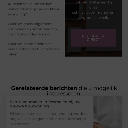
publiek. Sluit je aan bij
Autoschade in Rotterdam:
onze
wat controleer je na een kleine
schrijverscommunity en
aanrijding?
vergroot je bereik.
Waarom goede algemene
voorwaarden onmisbaar zijn
voor jouw onderneming
REGISTREER
DIRECT
Waarom heren t-shirts en
heren polo's nooit uit de mode
raken
Gerelateerde berichten
die u mogelijk
interesseren.
Een slotenmaker in Rosmalen bij uw
nieuwe huurwoning
Bij het verlaten van een huurwoning wordt er
nog weleens vergeten om alle sleutels netjes
in te leveren