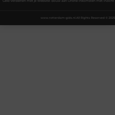
Geld Verdienen met je Website: Bouw aan Online Inkomsten met Inzicht 
www.rotterdam-gids.nl.
All Rights Reserved © 2025