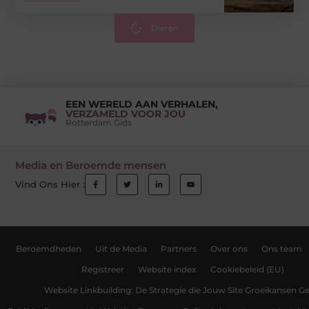
Dieren
EEN WERELD AAN VERHALEN,
VERZAMELD VOOR JOU
Rotterdam Gids
Media en Beroemde mensen
Vind Ons Hier :
Beroemdheden
Uit de Media
Partners
Over ons
Ons team
Registreer
Website index
Cookiebeleid (EU)
Website Linkbuilding: De Strategie die Jouw Site Groeikansen Ge