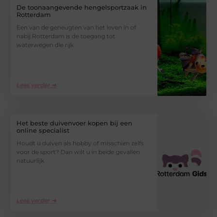
De toonaangevende hengelsportzaak in
Rotterdam
Een van de geneugten van het leven in of
nabij Rotterdam is de toegang tot
waterwegen die rijk
Lees verder ➜
Het beste duivenvoer kopen bij een
online specialist
Houdt u duiven als hobby of misschien zelfs
voor de sport? Dan wilt u in beide gevallen
natuurlijk
Lees verder ➜