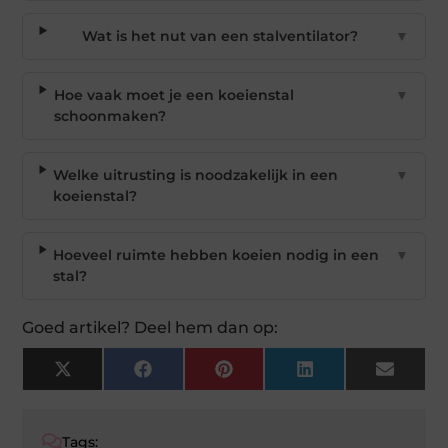
Wat is het nut van een stalventilator?
▼
Hoe vaak moet je een koeienstal
▼
schoonmaken?
Welke uitrusting is noodzakelijk in een
▼
koeienstal?
Hoeveel ruimte hebben koeien nodig in een
▼
stal?
Goed artikel? Deel hem dan op:
X
Facebook
Pinterest
LinkedIn
Email
(Twitter)
Tags: