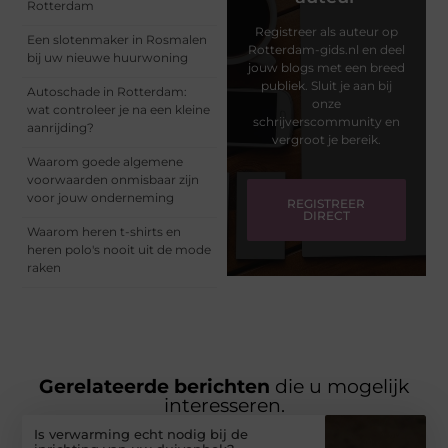
Rotterdam
Registreer als auteur op
Een slotenmaker in Rosmalen
Rotterdam-gids.nl en deel
bij uw nieuwe huurwoning
jouw blogs met een breed
publiek. Sluit je aan bij
Autoschade in Rotterdam:
onze
wat controleer je na een kleine
schrijverscommunity en
aanrijding?
vergroot je bereik.
Waarom goede algemene
voorwaarden onmisbaar zijn
voor jouw onderneming
REGISTREER
DIRECT
Waarom heren t-shirts en
heren polo's nooit uit de mode
raken
Gerelateerde berichten
die u mogelijk
interesseren.
Is verwarming echt nodig bij de