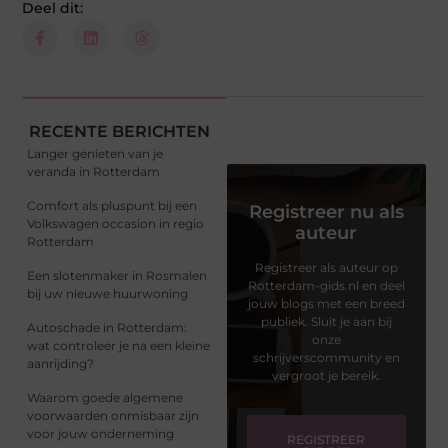
Deel dit:
RECENTE BERICHTEN
Langer genieten van je
veranda in Rotterdam
Comfort als pluspunt bij een
Registreer nu als
Volkswagen occasion in regio
auteur
Rotterdam
Registreer als auteur op
Een slotenmaker in Rosmalen
Rotterdam-gids.nl en deel
bij uw nieuwe huurwoning
jouw blogs met een breed
publiek. Sluit je aan bij
Autoschade in Rotterdam:
onze
wat controleer je na een kleine
schrijverscommunity en
aanrijding?
vergroot je bereik.
Waarom goede algemene
voorwaarden onmisbaar zijn
voor jouw onderneming
REGISTREER