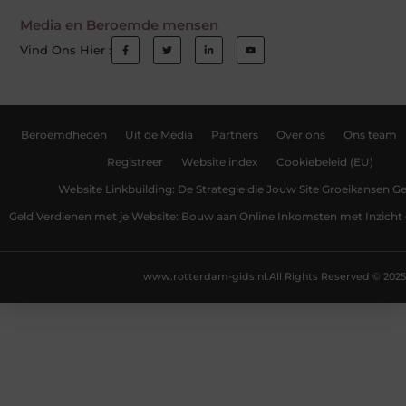
Media en Beroemde mensen
Vind Ons Hier :
Beroemdheden
Uit de Media
Partners
Over ons
Ons team
Registreer
Website index
Cookiebeleid (EU)
Website Linkbuilding: De Strategie die Jouw Site Groeikansen Ge
Geld Verdienen met je Website: Bouw aan Online Inkomsten met Inzicht 
www.rotterdam-gids.nl.
All Rights Reserved © 2025