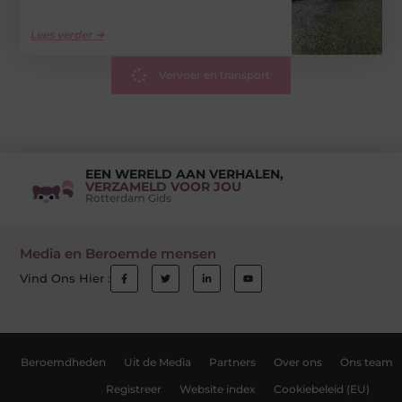
Lees verder ➜
Vervoer en transport
EEN WERELD AAN VERHALEN,
VERZAMELD VOOR JOU
Rotterdam Gids
Media en Beroemde mensen
Vind Ons Hier :
Beroemdheden
Uit de Media
Partners
Over ons
Ons team
Registreer
Website index
Cookiebeleid (EU)