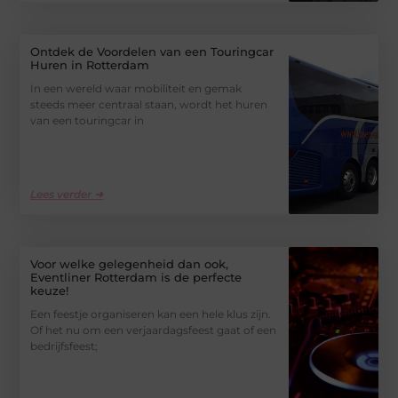
Ontdek de Voordelen van een Touringcar
Huren in Rotterdam
In een wereld waar mobiliteit en gemak
steeds meer centraal staan, wordt het huren
van een touringcar in
Lees verder ➜
Voor welke gelegenheid dan ook,
Eventliner Rotterdam is de perfecte
keuze!
Een feestje organiseren kan een hele klus zijn.
Of het nu om een verjaardagsfeest gaat of een
bedrijfsfeest;