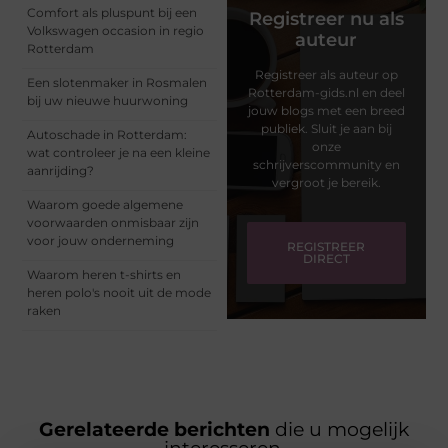
Comfort als pluspunt bij een
Registreer nu als
Volkswagen occasion in regio
auteur
Rotterdam
Registreer als auteur op
Een slotenmaker in Rosmalen
Rotterdam-gids.nl en deel
bij uw nieuwe huurwoning
jouw blogs met een breed
publiek. Sluit je aan bij
Autoschade in Rotterdam:
onze
wat controleer je na een kleine
schrijverscommunity en
aanrijding?
vergroot je bereik.
Waarom goede algemene
voorwaarden onmisbaar zijn
voor jouw onderneming
REGISTREER
DIRECT
Waarom heren t-shirts en
heren polo's nooit uit de mode
raken
Gerelateerde berichten
die u mogelijk