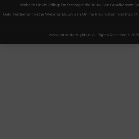
Website Linkbuilding: De Strategie die Jouw Site Groeikansen Ge
Geld Verdienen met je Website: Bouw aan Online Inkomsten met Inzicht 
www.rotterdam-gids.nl.
All Rights Reserved © 2025