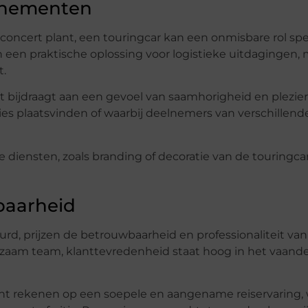
venementen
n concert plant, een touringcar kan een onmisbare rol spe
n een praktische oplossing voor logistieke uitdagingen,
t.
ijdraagt aan een gevoel van saamhorigheid en plezier. 
es plaatsvinden of waarbij deelnemers van verschillend
diensten, zoals branding of decoratie van de touringcar
baarheid
rd, prijzen de betrouwbaarheid en professionaliteit van
zaam team, klanttevredenheid staat hoog in het vaandel
nt rekenen op een soepele en aangename reiservaring,