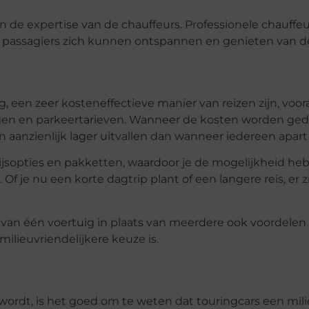
 de expertise van de chauffeurs. Professionele chauffeur
r passagiers zich kunnen ontspannen en genieten van de 
n
 een zeer kosteneffectieve manier van reizen zijn, voor
gen en parkeertarieven. Wanneer de kosten worden ged
 aanzienlijk lager uitvallen dan wanneer iedereen apart 
ijsopties en pakketten, waardoor je de mogelijkheid he
f je nu een korte dagtrip plant of een langere reis, er zij
 van één voertuig in plaats van meerdere ook voordelen
lieuvriendelijkere keuze is.
wordt, is het goed om te weten dat touringcars een mili