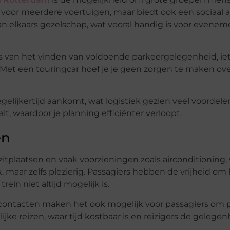
 voor meerdere voertuigen, maar biedt ook een sociaal a
 elkaars gezelschap, wat vooral handig is voor evenem
s van het vinden van voldoende parkeergelegenheid, ie
 Met een touringcar hoef je je geen zorgen te maken ove
gelijkertijd aankomt, wat logistiek gezien veel voordele
lt, waardoor je planning efficiënter verloopt.
en
tplaatsen en vaak voorzieningen zoals airconditioning, w
k, maar zelfs plezierig. Passagiers hebben de vrijheid om
rein niet altijd mogelijk is.
contacten maken het ook mogelijk voor passagiers om p
akelijke reizen, waar tijd kostbaar is en reizigers de gele