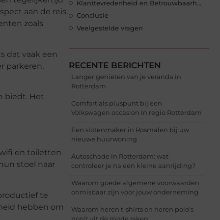
Klanttevredenheid en Betrouwbaarheid
spect aan de reis.
Conclusie
enten zoals
Veelgestelde vragen
ts dat vaak een
RECENTE BERICHTEN
r parkeren,
Langer genieten van je veranda in
Rotterdam
n biedt. Het
Comfort als pluspunt bij een
Volkswagen occasion in regio Rotterdam
Een slotenmaker in Rosmalen bij uw
nieuwe huurwoning
ifi en toiletten
Autoschade in Rotterdam: wat
 hun stoel naar
controleer je na een kleine aanrijding?
Waarom goede algemene voorwaarden
onmisbaar zijn voor jouw onderneming
roductief te
genheid hebben om
Waarom heren t-shirts en heren polo's
nooit uit de mode raken