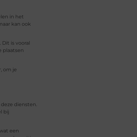
len in het
 maar kan ook
Dit is vooral
e plaatsen
, om je
 deze diensten.
 bij
 wat een