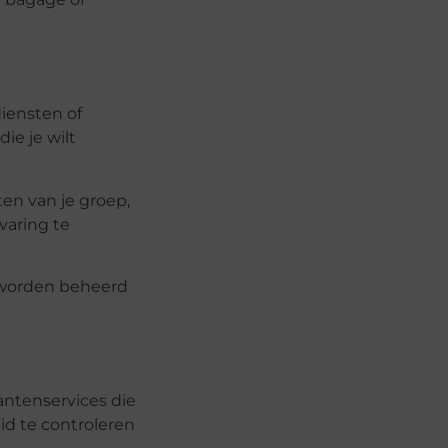
diensten of
ie je wilt
en van je groep,
rvaring te
r worden beheerd
antenservices die
id te controleren