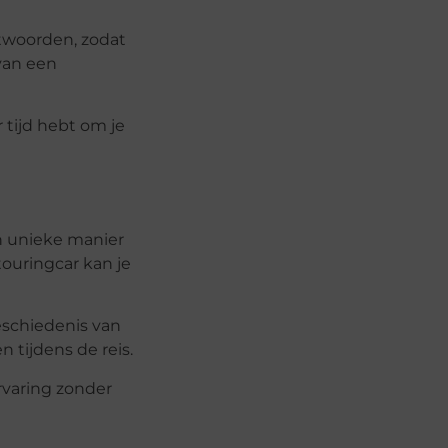
twoorden, zodat
van een
 tijd hebt om je
n unieke manier
touringcar kan je
eschiedenis van
tijdens de reis.
rvaring zonder