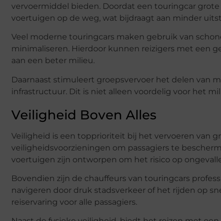
vervoermiddel bieden. Doordat een touringcar grote
voertuigen op de weg, wat bijdraagt aan minder uits
Veel moderne touringcars maken gebruik van schone
minimaliseren. Hierdoor kunnen reizigers met een ge
aan een beter milieu.
Daarnaast stimuleert groepsvervoer het delen van mid
infrastructuur. Dit is niet alleen voordelig voor het
Veiligheid Boven Alles
Veiligheid is een topprioriteit bij het vervoeren van
veiligheidsvoorzieningen om passagiers te bescher
voertuigen zijn ontworpen om het risico op ongevall
Bovendien zijn de chauffeurs van touringcars professi
navigeren door druk stadsverkeer of het rijden op s
reiservaring voor alle passagiers.
Naast de fysieke veiligheid, biedt het reizen met ee