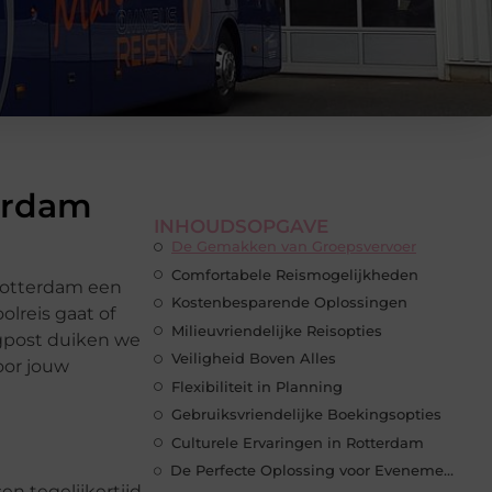
erdam
INHOUDSOPGAVE
De Gemakken van Groepsvervoer
Comfortabele Reismogelijkheden
 Rotterdam een
Kostenbesparende Oplossingen
olreis gaat of
Milieuvriendelijke Reisopties
ogpost duiken we
Veiligheid Boven Alles
oor jouw
Flexibiliteit in Planning
Gebruiksvriendelijke Boekingsopties
Culturele Ervaringen in Rotterdam
De Perfecte Oplossing voor Evenementen
n tegelijkertijd