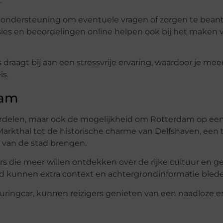
.
e ondersteuning om eventuele vragen of zorgen te bean
nsies en beoordelingen online helpen ook bij het maken 
raagt bij aan een stressvrije ervaring, waardoor je meer
is.
dam
voordelen, maar ook de mogelijkheid om Rotterdam op ee
arkthal tot de historische charme van Delfshaven, een 
 van de stad brengen.
rs die meer willen ontdekken over de rijke cultuur en g
 kunnen extra context en achtergrondinformatie bieden 
uringcar, kunnen reizigers genieten van een naadloze e