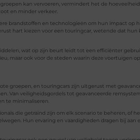
 groepen kan vervoeren, vermindert het de hoeveelheid
toot en minder verkeer.
re brandstoffen en technologieën om hun impact op he
rust hart kiezen voor een touringcar, wetende dat hun 
delen, wat op zijn beurt leidt tot een efficiënter gebru
 milieu, maar ook voor de steden waarin deze voertuigen o
 grote groepen, en touringcars zijn uitgerust met geavan
men. Van veiligheidsgordels tot geavanceerde remsyste
en te minimaliseren.
onals die getraind zijn om elk scenario te beheren, of h
nelwegen. Hun ervaring en vaardigheden dragen bij aan e
n touringcar ook een gevoel van veiligheid tegen verlore