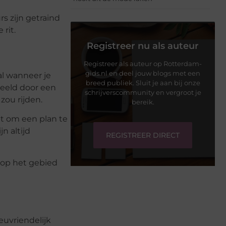
s zijn getraind
rit.
Registreer nu als auteur
Registreer als auteur op Rotterdam-
gids.nl en deel jouw blogs met een
al wanneer je
breed publiek. Sluit je aan bij onze
eeld door een
schrijverscommunity en vergroot je
zou rijden.
bereik.
bt om een plan te
n altijd
REGISTREER DIRECT
 op het gebied
euvriendelijk