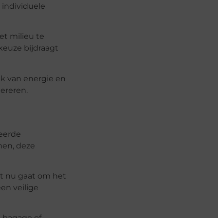
 individuele
t milieu te
keuze bijdraagt
ik van energie en
pereren.
ceerde
men, deze
et nu gaat om het
en veilige
n bagage of