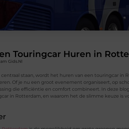
en Touringcar Huren in Rott
am Gids.nl
 centraal staan, wordt het huren van een touringcar in
lieren. Of je nu een groot evenement organiseert, op scho
ossing die efficiëntie en comfort combineert. In deze bl
ngcar in Rotterdam, en waarom het de slimme keuze is v
er
n Rotterdam
is de mogelijkheid om grote groepen mense