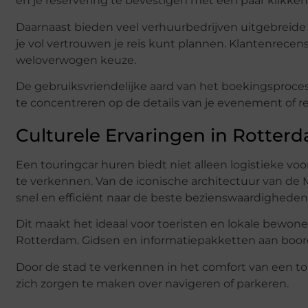
en je reservering te bevestigen met een paar klikken
Daarnaast bieden veel verhuurbedrijven uitgebreid
je vol vertrouwen je reis kunt plannen. Klantenrece
weloverwogen keuze.
De gebruiksvriendelijke aard van het boekingsproces d
te concentreren op de details van je evenement of re
Culturele Ervaringen in Rotter
Een touringcar huren biedt niet alleen logistieke 
te verkennen. Van de iconische architectuur van de M
snel en efficiënt naar de beste bezienswaardigheden
Dit maakt het ideaal voor toeristen en lokale bewone
Rotterdam. Gidsen en informatiepakketten aan boord
Door de stad te verkennen in het comfort van een to
zich zorgen te maken over navigeren of parkeren.