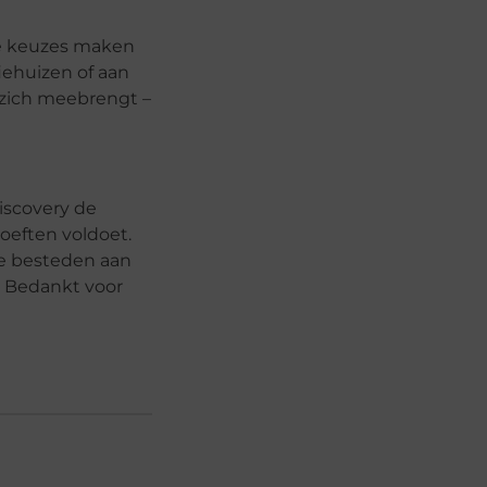
re keuzes maken
iehuizen of aan
 zich meebrengt –
Discovery de
hoeften voldoet.
te besteden aan
. Bedankt voor