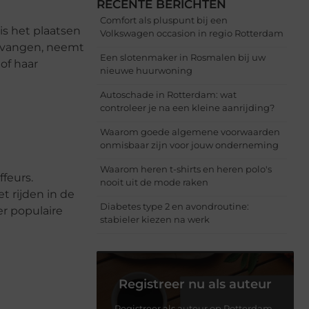
RECENTE BERICHTEN
Comfort als pluspunt bij een
is het plaatsen
Volkswagen occasion in regio Rotterdam
ntvangen, neemt
Een slotenmaker in Rosmalen bij uw
of haar
nieuwe huurwoning
Autoschade in Rotterdam: wat
controleer je na een kleine aanrijding?
Waarom goede algemene voorwaarden
onmisbaar zijn voor jouw onderneming
Waarom heren t-shirts en heren polo's
ffeurs.
nooit uit de mode raken
 rijden in de
Diabetes type 2 en avondroutine:
r populaire
stabieler kiezen na werk
Registreer nu als auteur
Registreer als auteur op Rotterdam-