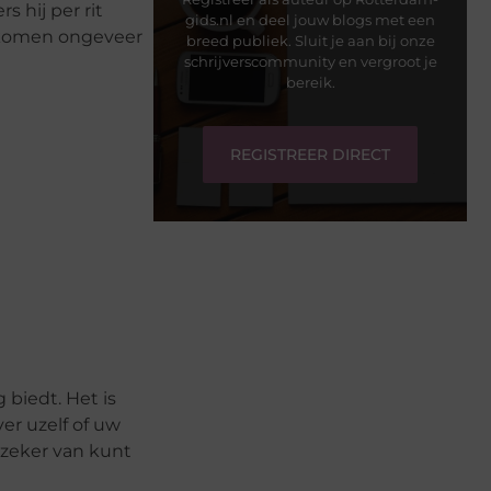
 hij per rit
gids.nl en deel jouw blogs met een
inkomen ongeveer
breed publiek. Sluit je aan bij onze
schrijverscommunity en vergroot je
bereik.
REGISTREER DIRECT
t
 biedt. Het is
er uzelf of uw
r zeker van kunt