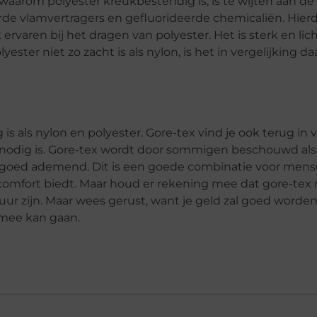
aarom polyester kreukbestendig is, is te wijten aan d
erde vlamvertragers en gefluorideerde chemicaliën. Hie
ren bij het dragen van polyester. Het is sterk en lic
ster niet zo zacht is als nylon, is het in vergelijking 
 is als nylon en polyester. Gore-tex vind je ook terug in
 nodig is. Gore-tex wordt door sommigen beschouwd als
er goed ademend. Dit is een goede combinatie voor mens
comfort biedt. Maar houd er rekening mee dat gore-tex 
ur zijn. Maar wees gerust, want je geld zal goed worde
 mee kan gaan.