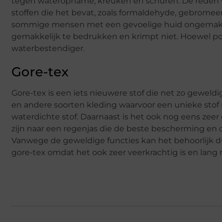
tegen wateropname, kreuken en schuren. De reden w
stoffen die het bevat, zoals formaldehyde, gebrome
sommige mensen met een gevoelige huid ongemak erva
gemakkelijk te bedrukken en krimpt niet. Hoewel polye
waterbestendiger.
Gore-tex
Gore-tex is een iets nieuwere stof die net zo geweldig
en andere soorten kleding waarvoor een unieke stof
waterdichte stof. Daarnaast is het ook nog eens ze
zijn naar een regenjas die de beste bescherming en 
Vanwege de geweldige functies kan het behoorlijk du
gore-tex omdat het ook zeer veerkrachtig is en lang