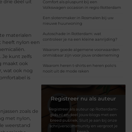
 drie deel uit
Comfort als pluspunt bij een
Volkswagen occasion in regio Rotterdam
Een slotenmaker in Rosmalen bij uw
nieuwe huurwoning
Autoschade in Rotterdam: wat
te materialen
controleer je na een kleine aanrijding?
st heeft nylon een
emicaliën.
Waarom goede algemene voorwaarden
onmisbaar zijn voor jouw onderneming
Je kunt zelfs
ng maakt ook
Waarom heren t-shirts en heren polo's
r, wat ook nog
nooit uit de mode raken
comfortabel is
Registreer nu als auteur
Registreer als auteur op Rotterdam-
enjassen zoals de
gids.nl en deel jouw blogs met een
ing met nylon,
breed publiek. Sluit je aan bij onze
fde weerstand
schrijverscommunity en vergroot je
bereik.