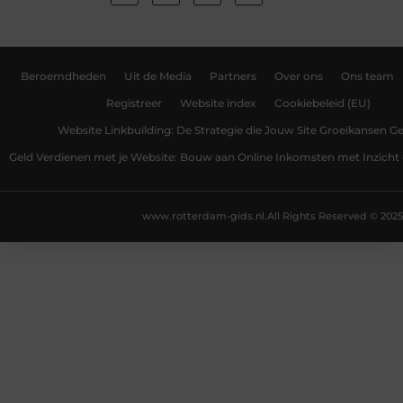
Beroemdheden
Uit de Media
Partners
Over ons
Ons team
Registreer
Website index
Cookiebeleid (EU)
Website Linkbuilding: De Strategie die Jouw Site Groeikansen Ge
Geld Verdienen met je Website: Bouw aan Online Inkomsten met Inzicht 
www.rotterdam-gids.nl.
All Rights Reserved © 2025