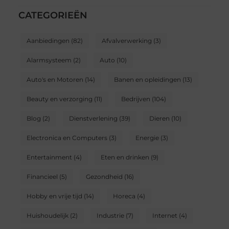
CATEGORIEËN
Aanbiedingen
(82)
Afvalverwerking
(3)
Alarmsysteem
(2)
Auto
(10)
Auto's en Motoren
(14)
Banen en opleidingen
(13)
Beauty en verzorging
(11)
Bedrijven
(104)
Blog
(2)
Dienstverlening
(39)
Dieren
(10)
Electronica en Computers
(3)
Energie
(3)
Entertainment
(4)
Eten en drinken
(9)
Financieel
(5)
Gezondheid
(16)
Hobby en vrije tijd
(14)
Horeca
(4)
Huishoudelijk
(2)
Industrie
(7)
Internet
(4)