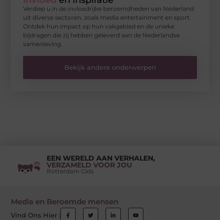
invloed
en inspiratie
Verdiep u in de invloedrijke beroemdheden van Nederland
uit diverse sectoren, zoals media entertainment en sport.
Ontdek hun impact op hun vakgebied en de unieke
bijdragen die zij hebben geleverd aan de Nederlandse
samenleving.
Bekijk andere onderwerpen
EEN WERELD AAN VERHALEN,
VERZAMELD VOOR JOU
Rotterdam Gids
Media en Beroemde mensen
Vind Ons Hier :