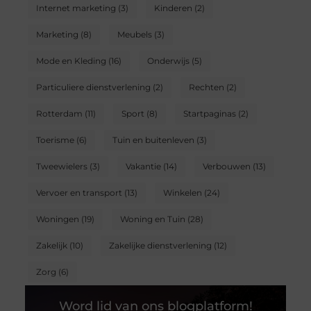
Internet marketing
(3)
Kinderen
(2)
Marketing
(8)
Meubels
(3)
Mode en Kleding
(16)
Onderwijs
(5)
Particuliere dienstverlening
(2)
Rechten
(2)
Rotterdam
(11)
Sport
(8)
Startpaginas
(2)
Toerisme
(6)
Tuin en buitenleven
(3)
Tweewielers
(3)
Vakantie
(14)
Verbouwen
(13)
Vervoer en transport
(13)
Winkelen
(24)
Woningen
(19)
Woning en Tuin
(28)
Zakelijk
(10)
Zakelijke dienstverlening
(12)
Zorg
(6)
Word lid van ons blogplatform!