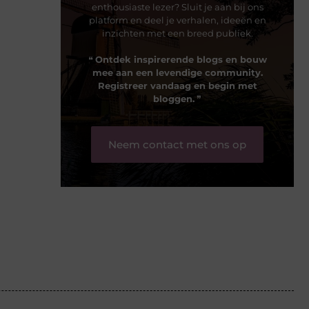
enthousiaste lezer? Sluit je aan bij ons
platform en deel je verhalen, ideeën en
inzichten met een breed publiek.
❝
Ontdek inspirerende blogs en bouw
mee aan een levendige community.
Registreer vandaag en begin met
bloggen.
❞
Neem contact met ons op