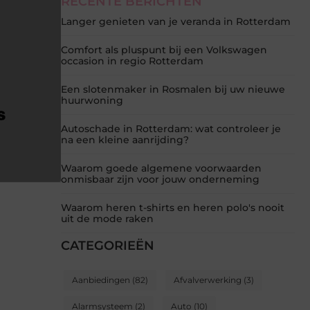
RECENTE BERICHTEN
Langer genieten van je veranda in Rotterdam
Comfort als pluspunt bij een Volkswagen
occasion in regio Rotterdam
Een slotenmaker in Rosmalen bij uw nieuwe
huurwoning
Autoschade in Rotterdam: wat controleer je
na een kleine aanrijding?
Waarom goede algemene voorwaarden
onmisbaar zijn voor jouw onderneming
Waarom heren t-shirts en heren polo's nooit
uit de mode raken
CATEGORIEËN
Aanbiedingen
(82)
Afvalverwerking
(3)
Alarmsysteem
(2)
Auto
(10)