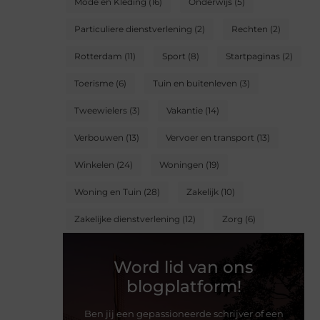
Mode en Kleding
(16)
Onderwijs
(5)
Particuliere dienstverlening
(2)
Rechten
(2)
Rotterdam
(11)
Sport
(8)
Startpaginas
(2)
Toerisme
(6)
Tuin en buitenleven
(3)
Tweewielers
(3)
Vakantie
(14)
Verbouwen
(13)
Vervoer en transport
(13)
Winkelen
(24)
Woningen
(19)
Woning en Tuin
(28)
Zakelijk
(10)
Zakelijke dienstverlening
(12)
Zorg
(6)
Word lid van ons
blogplatform!
Ben jij een gepassioneerde schrijver of een