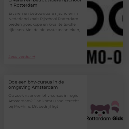
in Rotterdam
Ervaren en betrouwbare rijscholen in
Nederland zoals Rijschool Rotterdam
bieden goedkope en kwaliteitsvolle
rijlessen. Met de nieuwste technieken,
Lees verder ➜
Doe een bhv-cursus in de
omgeving Amsterdam
Op zoek naar een bhv-cursus in regio
Amsterdam? Dan komt u snel terecht
bij ProFhire. Dit bedrijf ligt