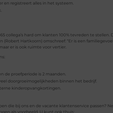
 en registreert alles in het systeem.
.
5 collega’s hard om klanten 100% tevreden te stellen. D
 (Robert Hartkoorn) omschreef: “Er is een familiegevoel 
aar er is ook ruimte voor vertier.
ns:
en de proefperiode is 2 maanden.
eel doorgroeimogelijkheden binnen het bedrijf.
nterne kinderopvangkortingen.
appen die bij ons en de vacante klantenservice passen?
en als voorbeeld. U kunt ook thuis: