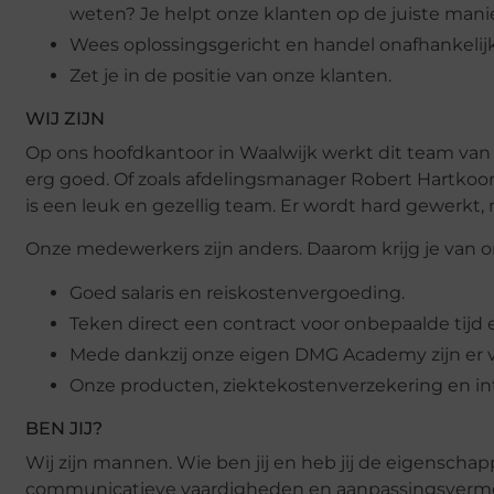
weten? Je helpt onze klanten op de juiste manier
Wees oplossingsgericht en handel onafhankelijk
Zet je in de positie van onze klanten.
WIJ ZIJN
Op ons hoofdkantoor in Waalwijk werkt dit team van 6
erg goed. Of zoals afdelingsmanager Robert Hartkoorn
is een leuk en gezellig team. Er wordt hard gewerkt, m
Onze medewerkers zijn anders. Daarom krijg je van o
Goed salaris en reiskostenvergoeding.
Teken direct een contract voor onbepaalde tijd 
Mede dankzij onze eigen DMG Academy zijn er v
Onze producten, ziektekostenverzekering en i
BEN JIJ?
Wij zijn mannen. Wie ben jij en heb jij de eigensch
communicatieve vaardigheden en aanpassingsvermog