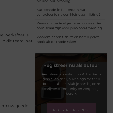
nieuwe huurwoning
Autoschade in Rotterdam: wat
controleer je na een kleine aanrijding?
Waarom goede algemene voorwaarden
onmisbaar zijn voor jouw onderneming
e werksfeer is
Waarom heren t-shirts en heren polo's
in dit team, het
nooit uit de mode raken
Registreer nu als auteur
Registreer als auteur op Rotterdam-
gids.nl en deel jouw blogs met een
breed publiek. Sluit je aan bij onze
schrijverscommunity en vergroot je
bereik.
 Neem uw goede
REGISTREER DIRECT