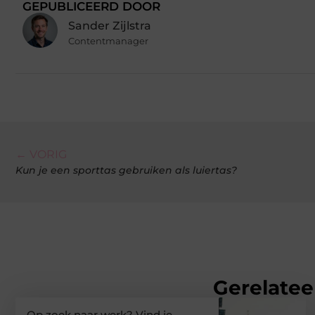
GEPUBLICEERD DOOR
Sander Zijlstra
Contentmanager
← VORIG
Kun je een sporttas gebruiken als luiertas?
Gerelatee
Op zoek naar werk? Vind je