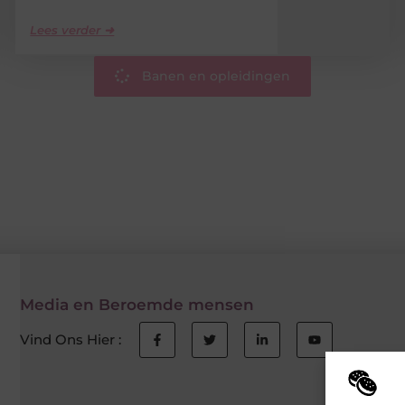
Lees verder ➜
Banen en opleidingen
Media en Beroemde mensen
Vind Ons Hier :