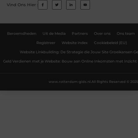
Vind Ons Hier :
Beroemdheden
Uit de Media
Partners
Over ons
Ons team
Registreer
Website index
Cookiebeleid (EU)
Website Linkbuilding: De Strategie die Jouw Site Groeikansen Ge
Geld Verdienen met je Website: Bouw aan Online Inkomsten met Inzicht 
www.rotterdam-gids.nl.
All Rights Reserved © 2025