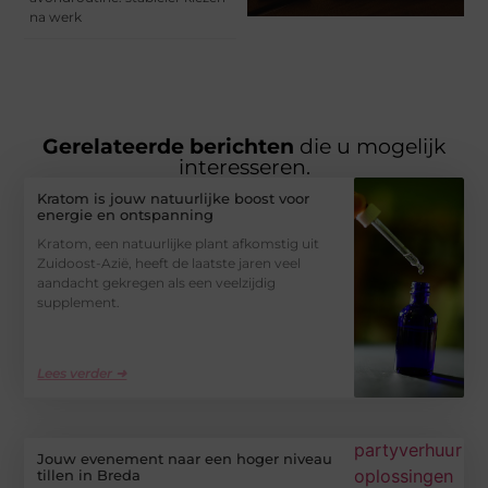
na werk
Gerelateerde berichten
die u mogelijk
interesseren.
Kratom is jouw natuurlijke boost voor
energie en ontspanning
Kratom, een natuurlijke plant afkomstig uit
Zuidoost-Azië, heeft de laatste jaren veel
aandacht gekregen als een veelzijdig
supplement.
Lees verder ➜
Jouw evenement naar een hoger niveau
tillen in Breda