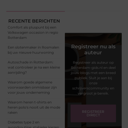
RECENTE BERICHTEN
Comfort als pluspunt bij een
Volkswagen occasion in regio
Rotterdam
Registreer nu als
Een slotenmaker in Rosmalen
auteur
bij uw nieuwe huurwoning
Autoschade in Rotterdam:
Registreer als auteur op
wat controleer je na een kleine
Rotterdam-gids.nl en deel
aanrijding?
jouw blogs met een breed
publiek. Sluit je aan bij
Waarom goede algemene
onze
voorwaarden onmisbaar zijn
schrijverscommunity en
voor jouw onderneming
vergroot je bereik.
Waarom heren t-shirts en
heren polo's nooit uit de mode
REGISTREER
raken
DIRECT
Diabetes type 2 en
avondroutine: stabieler kiezen