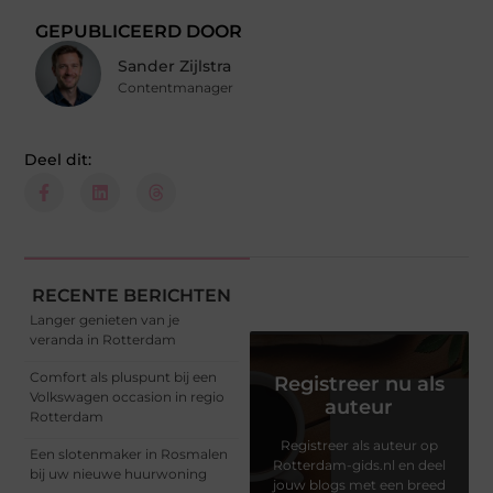
GEPUBLICEERD DOOR
Sander Zijlstra
Contentmanager
Deel dit:
RECENTE BERICHTEN
Langer genieten van je
veranda in Rotterdam
Comfort als pluspunt bij een
Registreer nu als
Volkswagen occasion in regio
auteur
Rotterdam
Registreer als auteur op
Een slotenmaker in Rosmalen
Rotterdam-gids.nl en deel
bij uw nieuwe huurwoning
jouw blogs met een breed