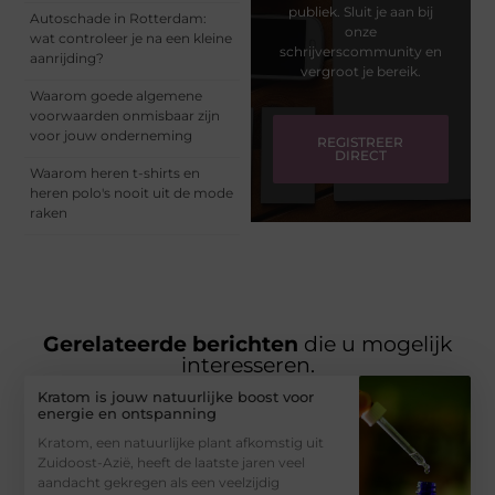
publiek. Sluit je aan bij
Autoschade in Rotterdam:
onze
wat controleer je na een kleine
schrijverscommunity en
aanrijding?
vergroot je bereik.
Waarom goede algemene
voorwaarden onmisbaar zijn
voor jouw onderneming
REGISTREER
DIRECT
Waarom heren t-shirts en
heren polo's nooit uit de mode
raken
Gerelateerde berichten
die u mogelijk
interesseren.
Kratom is jouw natuurlijke boost voor
energie en ontspanning
Kratom, een natuurlijke plant afkomstig uit
Zuidoost-Azië, heeft de laatste jaren veel
aandacht gekregen als een veelzijdig