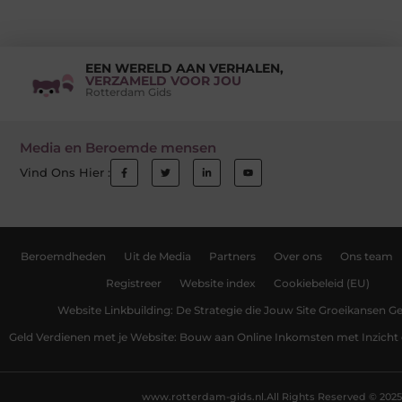
EEN WERELD AAN VERHALEN,
VERZAMELD VOOR JOU
Rotterdam Gids
Media en Beroemde mensen
Vind Ons Hier :
Beroemdheden
Uit de Media
Partners
Over ons
Ons team
Registreer
Website index
Cookiebeleid (EU)
Website Linkbuilding: De Strategie die Jouw Site Groeikansen Ge
Geld Verdienen met je Website: Bouw aan Online Inkomsten met Inzicht 
www.rotterdam-gids.nl.
All Rights Reserved © 2025