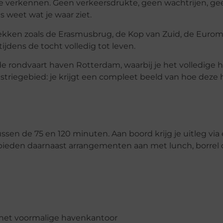
 verkennen. Geen verkeersdrukte, geen wachtrijen, gee
es weet wat je waar ziet.
 plekken zoals de Erasmusbrug, de Kop van Zuid, de Euro
ijdens de tocht volledig tot leven.
r de rondvaart haven Rotterdam, waarbij je het volledige
ustriegebied: je krijgt een compleet beeld van hoe deze
ssen de 75 en 120 minuten. Aan boord krijg je uitleg via 
ieden daarnaast arrangementen aan met lunch, borrel of
 het voormalige havenkantoor