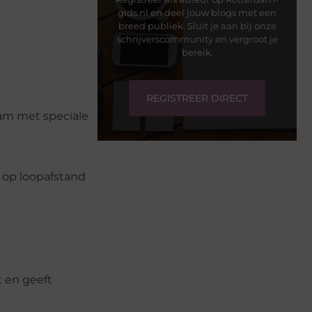
gids.nl en deel jouw blogs met een
breed publiek. Sluit je aan bij onze
schrijverscommunity en vergroot je
bereik.
REGISTREER DIRECT
dam met speciale
 op loopafstand
t en geeft