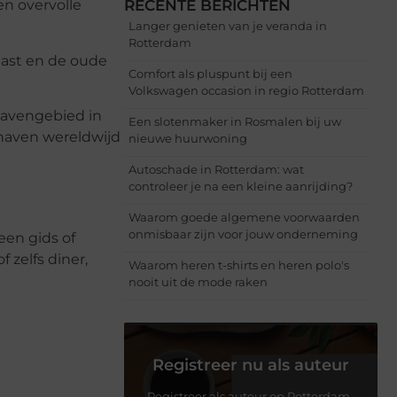
RECENTE BERICHTEN
n overvolle
Langer genieten van je veranda in
Rotterdam
mast en de oude
Comfort als pluspunt bij een
Volkswagen occasion in regio Rotterdam
 havengebied in
Een slotenmaker in Rosmalen bij uw
 haven wereldwijd
nieuwe huurwoning
Autoschade in Rotterdam: wat
controleer je na een kleine aanrijding?
Waarom goede algemene voorwaarden
onmisbaar zijn voor jouw onderneming
een gids of
 zelfs diner,
Waarom heren t-shirts en heren polo's
nooit uit de mode raken
Registreer nu als auteur
Registreer als auteur op Rotterdam-