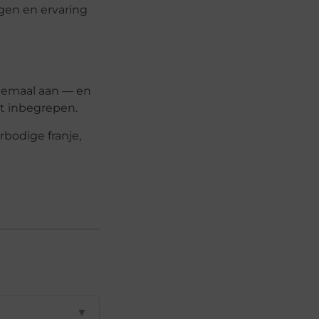
gen en ervaring
llemaal aan — en
ht inbegrepen.
rbodige franje,
▼