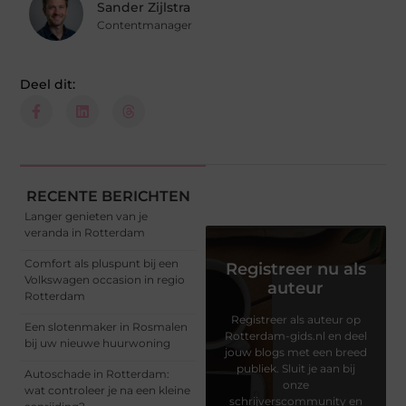
Sander Zijlstra
Contentmanager
Deel dit:
RECENTE BERICHTEN
Langer genieten van je
veranda in Rotterdam
Comfort als pluspunt bij een
Registreer nu als
Volkswagen occasion in regio
auteur
Rotterdam
Registreer als auteur op
Een slotenmaker in Rosmalen
Rotterdam-gids.nl en deel
bij uw nieuwe huurwoning
jouw blogs met een breed
publiek. Sluit je aan bij
Autoschade in Rotterdam:
onze
wat controleer je na een kleine
schrijverscommunity en