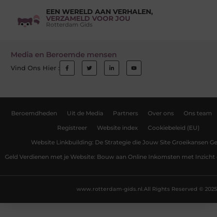
EEN WERELD AAN VERHALEN,
VERZAMELD VOOR JOU
Rotterdam Gids
Media en Beroemde mensen
Vind Ons Hier :
Beroemdheden
Uit de Media
Partners
Over ons
Ons team
Registreer
Website index
Cookiebeleid (EU)
Website Linkbuilding: De Strategie die Jouw Site Groeikansen Ge
Geld Verdienen met je Website: Bouw aan Online Inkomsten met Inzicht 
www.rotterdam-gids.nl.
All Rights Reserved © 2025