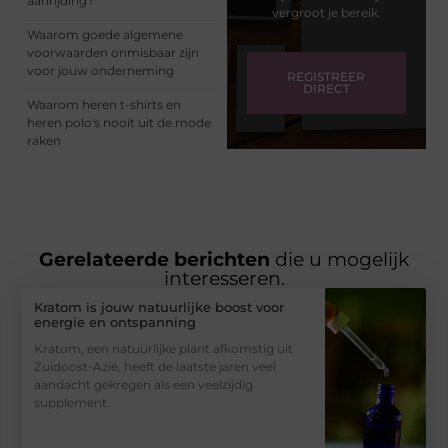
aanrijding?
vergroot je bereik.
Waarom goede algemene
voorwaarden onmisbaar zijn
voor jouw onderneming
REGISTREER
DIRECT
Waarom heren t-shirts en
heren polo's nooit uit de mode
raken
Gerelateerde berichten
die u mogelijk
interesseren.
Kratom is jouw natuurlijke boost voor
energie en ontspanning
Kratom, een natuurlijke plant afkomstig uit
Zuidoost-Azië, heeft de laatste jaren veel
aandacht gekregen als een veelzijdig
supplement.