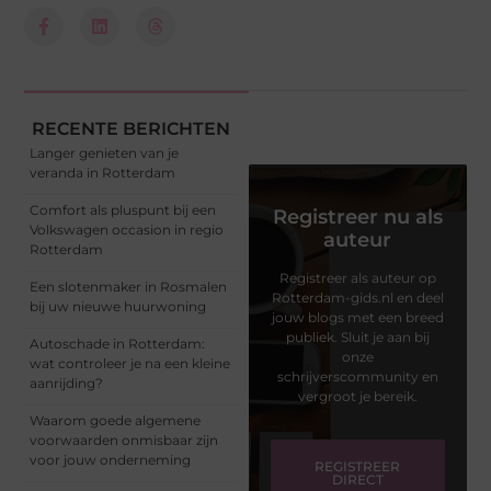
RECENTE BERICHTEN
Langer genieten van je
veranda in Rotterdam
Comfort als pluspunt bij een
Registreer nu als
Volkswagen occasion in regio
auteur
Rotterdam
Registreer als auteur op
Een slotenmaker in Rosmalen
Rotterdam-gids.nl en deel
bij uw nieuwe huurwoning
jouw blogs met een breed
publiek. Sluit je aan bij
Autoschade in Rotterdam:
onze
wat controleer je na een kleine
schrijverscommunity en
aanrijding?
vergroot je bereik.
Waarom goede algemene
voorwaarden onmisbaar zijn
voor jouw onderneming
REGISTREER
DIRECT