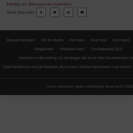
Media en Beroemde mensen
Vind Ons Hier :
Beroemdheden
Uit de Media
Partners
Over ons
Ons team
Registreer
Website index
Cookiebeleid (EU)
Website Linkbuilding: De Strategie die Jouw Site Groeikansen Ge
Geld Verdienen met je Website: Bouw aan Online Inkomsten met Inzicht 
www.rotterdam-gids.nl.
All Rights Reserved © 2025