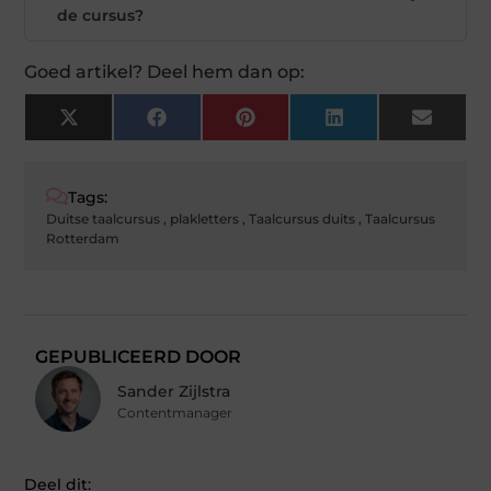
de cursus?
Goed artikel? Deel hem dan op:
X
Facebook
Pinterest
LinkedIn
Email
(Twitter)
Tags:
Duitse taalcursus
,
plakletters
,
Taalcursus duits
,
Taalcursus
Rotterdam
GEPUBLICEERD DOOR
Sander Zijlstra
Contentmanager
Deel dit: