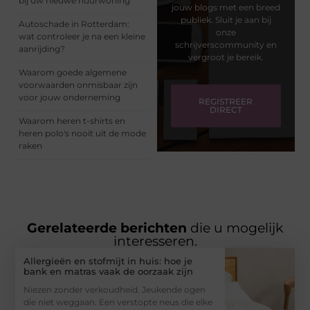
bij uw nieuwe huurwoning
jouw blogs met een breed
publiek. Sluit je aan bij
Autoschade in Rotterdam:
onze
wat controleer je na een kleine
schrijverscommunity en
aanrijding?
vergroot je bereik.
Waarom goede algemene
voorwaarden onmisbaar zijn
voor jouw onderneming
REGISTREER
DIRECT
Waarom heren t-shirts en
heren polo's nooit uit de mode
raken
Gerelateerde berichten
die u mogelijk
interesseren.
Allergieën en stofmijt in huis: hoe je
bank en matras vaak de oorzaak zijn
Niezen zonder verkoudheid. Jeukende ogen
die niet weggaan. Een verstopte neus die elke