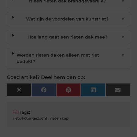
Is een rieten dak brandgevaarlijk?
▼
Wat zijn de voordelen van kunstriet?
▼
Hoe lang gaat een rieten dak mee?
▼
Worden rieten daken alleen met riet
▼
bedekt?
Goed artikel? Deel hem dan op:
X
Facebook
Pinterest
LinkedIn
Email
(Twitter)
Tags:
rietdekker gezocht
,
rieten kap