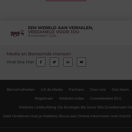
EEN WERELD AAN VERHALEN,
VERZAMELD VOOR JOU
Rotterdam Gids
Media en Beroemde mensen
Vind Ons Hier :
Beroemdheden
Uit de Media
Partners
Over ons
Ons team
Registreer
Website index
Cookiebeleid (EU)
Website Linkbuilding: De Strategie die Jouw Site Groeikansen Ge
Geld Verdienen met je Website: Bouw aan Online Inkomsten met Inzicht 