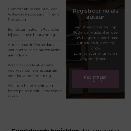
Comfort als pluspunt bij een
Registreer nu als
Volkswagen occasion in regio
auteur
Rotterdam
Registreer als auteur op
Een slotenmaker in Rosmalen
Rotterdam-gids.nl en deel
bij uw nieuwe huurwoning
jouw blogs met een breed
publiek. Sluit je aan bij
Autoschade in Rotterdam:
onze
wat controleer je na een kleine
schrijverscommunity en
aanrijding?
vergroot je bereik.
Waarom goede algemene
voorwaarden onmisbaar zijn
voor jouw onderneming
REGISTREER
DIRECT
Waarom heren t-shirts en
heren polo's nooit uit de mode
raken
Gerelateerde berichten
die u mogelijk