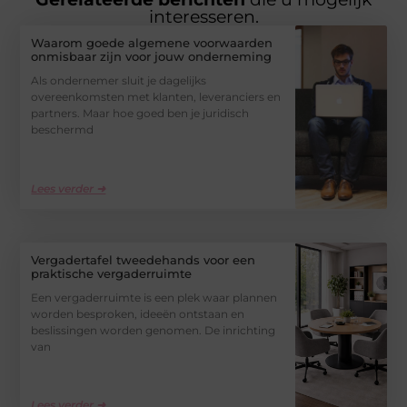
interesseren.
Waarom goede algemene voorwaarden
onmisbaar zijn voor jouw onderneming
Als ondernemer sluit je dagelijks
overeenkomsten met klanten, leveranciers en
partners. Maar hoe goed ben je juridisch
beschermd
Lees verder ➜
Vergadertafel tweedehands voor een
praktische vergaderruimte
Een vergaderruimte is een plek waar plannen
worden besproken, ideeën ontstaan en
beslissingen worden genomen. De inrichting
van
Lees verder ➜