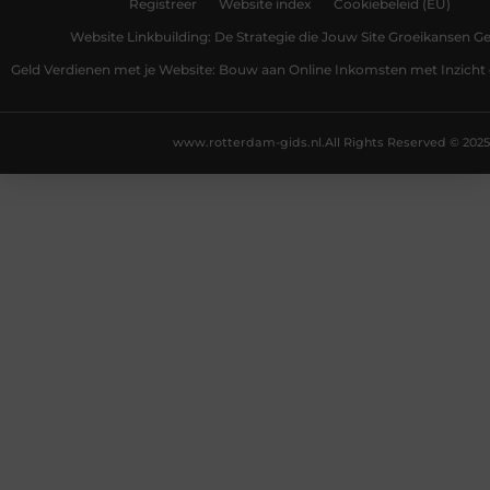
Registreer
Website index
Cookiebeleid (EU)
Website Linkbuilding: De Strategie die Jouw Site Groeikansen Ge
Geld Verdienen met je Website: Bouw aan Online Inkomsten met Inzicht 
www.rotterdam-gids.nl.
All Rights Reserved © 2025