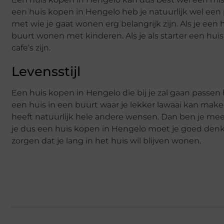
een huis kopen in Hengelo heb je natuurlijk wel een
met wie je gaat wonen erg belangrijk zijn. Als je een 
buurt wonen met kinderen. Als je als starter een hui
cafe’s zijn.
Levensstijl
Een huis kopen in Hengelo die bij je zal gaan passen h
een huis in een buurt waar je lekker lawaai kan ma
heeft natuurlijk hele andere wensen. Dan ben je mee
je dus een huis kopen in Hengelo moet je goed denken 
zorgen dat je lang in het huis wil blijven wonen.