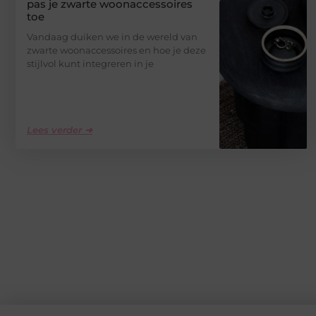
pas je zwarte woonaccessoires
toe
Vandaag duiken we in de wereld van
zwarte woonaccessoires en hoe je deze
stijlvol kunt integreren in je
Lees verder ➜