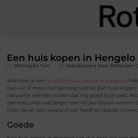
Een huis kopen in Hengelo
Woning En Tuin
Gepubliceerd Door Rotterdam G
Wanneer je een
prachtig huis kopen in Hengelo
heb 
tuin wil of meer dan genoeg ruimte. Een huis kopen 
natuurlijk wel iets vinden dat erg goed bij je past. A
dan natuurlijk wel langer dan vijf jaar blijven wonen
hebt die er veel verstand van heeft en goede connect
Goede
Een huis kopen in Hengelo kan dus best wel een missie