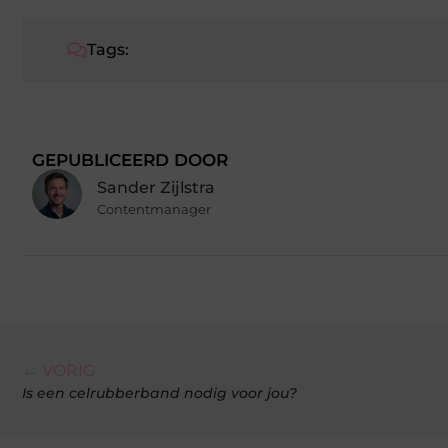
Tags:
GEPUBLICEERD DOOR
Sander Zijlstra
Contentmanager
← VORIG
Is een celrubberband nodig voor jou?