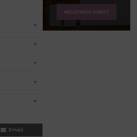
REGISTREER DIRECT
▼
▼
▼
▼
▼
Email