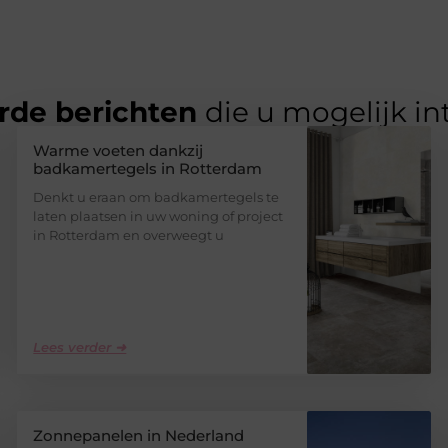
rde berichten
die u mogelijk in
Warme voeten dankzij
badkamertegels in Rotterdam
Denkt u eraan om badkamertegels te
laten plaatsen in uw woning of project
in Rotterdam en overweegt u
Lees verder ➜
Zonnepanelen in Nederland