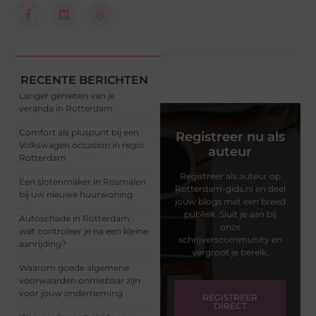
RECENTE BERICHTEN
Langer genieten van je
veranda in Rotterdam
Comfort als pluspunt bij een
Registreer nu als
Volkswagen occasion in regio
auteur
Rotterdam
Registreer als auteur op
Een slotenmaker in Rosmalen
Rotterdam-gids.nl en deel
bij uw nieuwe huurwoning
jouw blogs met een breed
publiek. Sluit je aan bij
Autoschade in Rotterdam:
onze
wat controleer je na een kleine
schrijverscommunity en
aanrijding?
vergroot je bereik.
Waarom goede algemene
voorwaarden onmisbaar zijn
voor jouw onderneming
REGISTREER
DIRECT