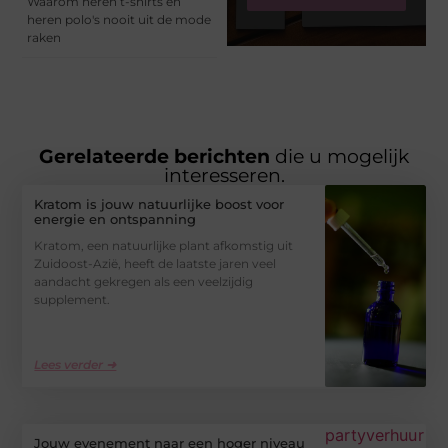
Waarom heren t-shirts en
heren polo's nooit uit de mode
raken
Gerelateerde berichten
die u mogelijk
interesseren.
Kratom is jouw natuurlijke boost voor
energie en ontspanning
Kratom, een natuurlijke plant afkomstig uit
Zuidoost-Azië, heeft de laatste jaren veel
aandacht gekregen als een veelzijdig
supplement.
Lees verder ➜
Jouw evenement naar een hoger niveau