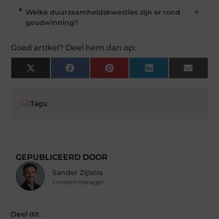
Welke duurzaamheidskwesties zijn er rond
▼
goudwinning?
Goed artikel? Deel hem dan op:
X
Facebook
Pinterest
LinkedIn
Email
(Twitter)
Tags:
GEPUBLICEERD DOOR
Sander Zijlstra
Contentmanager
Deel dit: