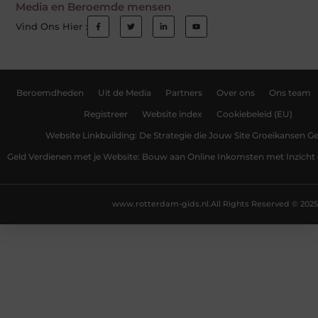
Media en Beroemde mensen
Vind Ons Hier :
Beroemdheden
Uit de Media
Partners
Over ons
Ons team
Registreer
Website index
Cookiebeleid (EU)
Website Linkbuilding: De Strategie die Jouw Site Groeikansen Ge
Geld Verdienen met je Website: Bouw aan Online Inkomsten met Inzicht 
www.rotterdam-gids.nl.
All Rights Reserved © 2025