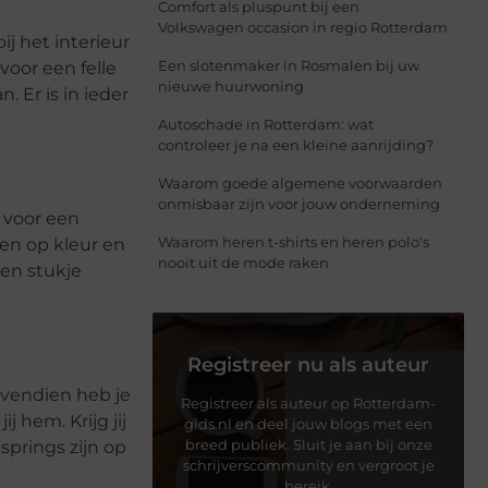
Comfort als pluspunt bij een
Volkswagen occasion in regio Rotterdam
ij het interieur
Een slotenmaker in Rosmalen bij uw
voor een felle
nieuwe huurwoning
 Er is in ieder
Autoschade in Rotterdam: wat
controleer je na een kleine aanrijding?
Waarom goede algemene voorwaarden
onmisbaar zijn voor jouw onderneming
 voor een
Waarom heren t-shirts en heren polo's
ren op kleur en
nooit uit de mode raken
een stukje
Registreer nu als auteur
Bovendien heb je
Registreer als auteur op Rotterdam-
 hem. Krijg jij
gids.nl en deel jouw blogs met een
breed publiek. Sluit je aan bij onze
springs zijn op
schrijverscommunity en vergroot je
bereik.