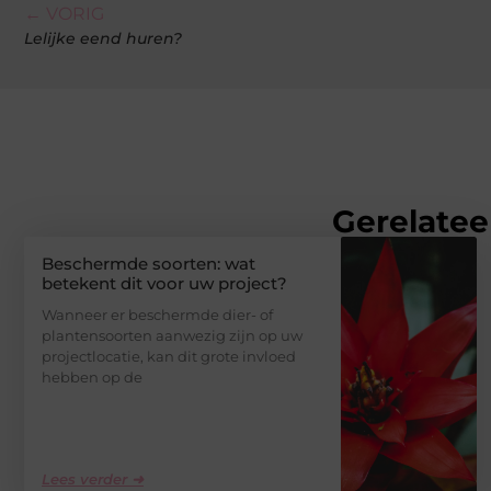
← VORIG
Lelijke eend huren?
Gerelatee
Beschermde soorten: wat
betekent dit voor uw project?
Wanneer er beschermde dier- of
plantensoorten aanwezig zijn op uw
projectlocatie, kan dit grote invloed
hebben op de
Lees verder ➜