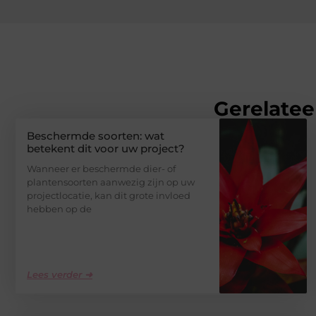
Gerelatee
Beschermde soorten: wat
betekent dit voor uw project?
Wanneer er beschermde dier- of
plantensoorten aanwezig zijn op uw
projectlocatie, kan dit grote invloed
hebben op de
Lees verder ➜