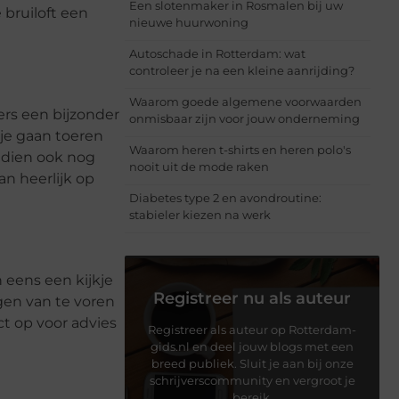
Een slotenmaker in Rosmalen bij uw
 bruiloft een
nieuwe huurwoning
Autoschade in Rotterdam: wat
controleer je na een kleine aanrijding?
Waarom goede algemene voorwaarden
rs een bijzonder
onmisbaar zijn voor jouw onderneming
gje gaan toeren
Waarom heren t-shirts en heren polo's
endien ook nog
nooit uit de mode raken
n heerlijk op
Diabetes type 2 en avondroutine:
stabieler kiezen na werk
 eens een kijkje
Registreer nu als auteur
ggen van te voren
ct op voor advies
Registreer als auteur op Rotterdam-
gids.nl en deel jouw blogs met een
breed publiek. Sluit je aan bij onze
schrijverscommunity en vergroot je
bereik.