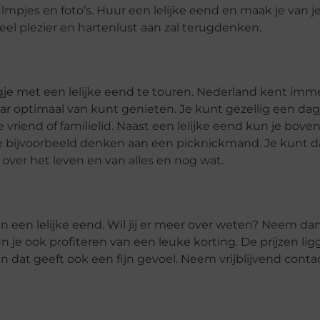
ilmpjes en foto’s. Huur een lelijke eend en maak je van je
eel plezier en hartenlust aan zal terugdenken.
e met een lelijke eend te touren. Nederland kent imme
aar optimaal van kunt genieten. Je kunt gezellig een da
vriend of familielid. Naast een lelijke eend kun je bov
je bijvoorbeeld denken aan een picknickmand. Je kunt da
over het leven en van alles en nog wat.
n een lelijke eend. Wil jij er meer over weten? Neem dan
un je ook profiteren van een leuke korting. De prijzen li
 en dat geeft ook een fijn gevoel. Neem vrijblijvend conta