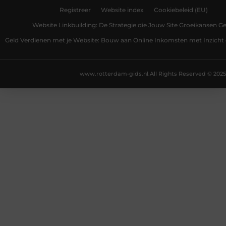
Registreer
Website index
Cookiebeleid (EU)
Website Linkbuilding: De Strategie die Jouw Site Groeikansen Ge
Geld Verdienen met je Website: Bouw aan Online Inkomsten met Inzicht 
www.rotterdam-gids.nl.
All Rights Reserved © 2025