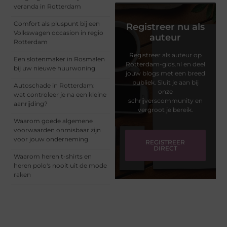
veranda in Rotterdam
Comfort als pluspunt bij een
Registreer nu als
Volkswagen occasion in regio
auteur
Rotterdam
Registreer als auteur op
Een slotenmaker in Rosmalen
Rotterdam-gids.nl en deel
bij uw nieuwe huurwoning
jouw blogs met een breed
publiek. Sluit je aan bij
Autoschade in Rotterdam:
onze
wat controleer je na een kleine
schrijverscommunity en
aanrijding?
vergroot je bereik.
Waarom goede algemene
voorwaarden onmisbaar zijn
voor jouw onderneming
REGISTREER
DIRECT
Waarom heren t-shirts en
heren polo's nooit uit de mode
raken