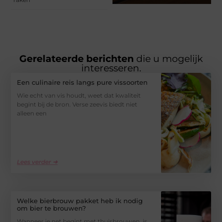
Gerelateerde berichten
die u mogelijk
interesseren.
Een culinaire reis langs pure vissoorten
Wie echt van vis houdt, weet dat kwaliteit
begint bij de bron. Verse zeevis biedt niet
alleen een
Lees verder ➜
Welke bierbrouw pakket heb ik nodig
om bier te brouwen?
Wanneer je net begint met thuisbrouwen, is