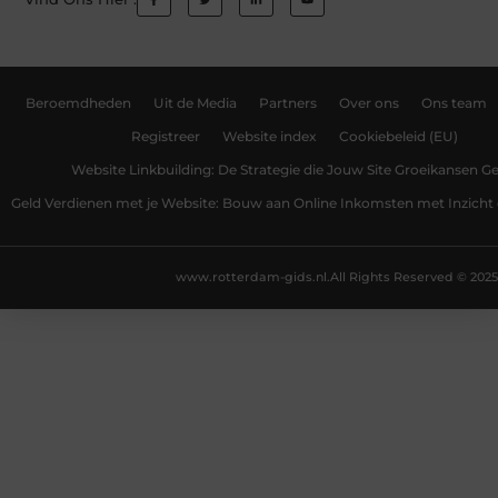
Beroemdheden
Uit de Media
Partners
Over ons
Ons team
Registreer
Website index
Cookiebeleid (EU)
Website Linkbuilding: De Strategie die Jouw Site Groeikansen Ge
Geld Verdienen met je Website: Bouw aan Online Inkomsten met Inzicht 
www.rotterdam-gids.nl.
All Rights Reserved © 2025