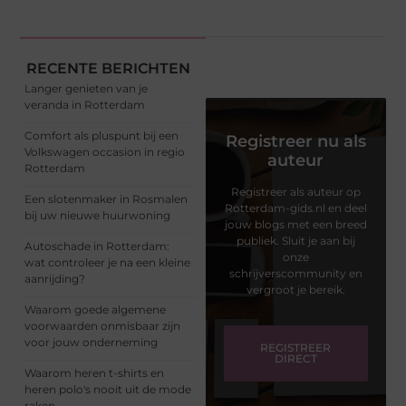
RECENTE BERICHTEN
Langer genieten van je
veranda in Rotterdam
Comfort als pluspunt bij een
Registreer nu als
Volkswagen occasion in regio
auteur
Rotterdam
Registreer als auteur op
Een slotenmaker in Rosmalen
Rotterdam-gids.nl en deel
bij uw nieuwe huurwoning
jouw blogs met een breed
publiek. Sluit je aan bij
Autoschade in Rotterdam:
onze
wat controleer je na een kleine
schrijverscommunity en
aanrijding?
vergroot je bereik.
Waarom goede algemene
voorwaarden onmisbaar zijn
voor jouw onderneming
REGISTREER
DIRECT
Waarom heren t-shirts en
heren polo's nooit uit de mode
raken