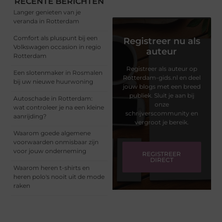
RECENTE BERICHTEN
Langer genieten van je
veranda in Rotterdam
Comfort als pluspunt bij een
Registreer nu als
Volkswagen occasion in regio
auteur
Rotterdam
Registreer als auteur op
Een slotenmaker in Rosmalen
Rotterdam-gids.nl en deel
bij uw nieuwe huurwoning
jouw blogs met een breed
publiek. Sluit je aan bij
Autoschade in Rotterdam:
onze
wat controleer je na een kleine
schrijverscommunity en
aanrijding?
vergroot je bereik.
Waarom goede algemene
voorwaarden onmisbaar zijn
voor jouw onderneming
REGISTREER
DIRECT
Waarom heren t-shirts en
heren polo's nooit uit de mode
raken