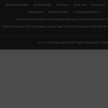
Beroemdheden
Uit de Media
Partners
Over ons
Ons team
Registreer
Website index
Cookiebeleid (EU)
Website Linkbuilding: De Strategie die Jouw Site Groeikansen Ge
Geld Verdienen met je Website: Bouw aan Online Inkomsten met Inzicht 
www.rotterdam-gids.nl.
All Rights Reserved © 2025