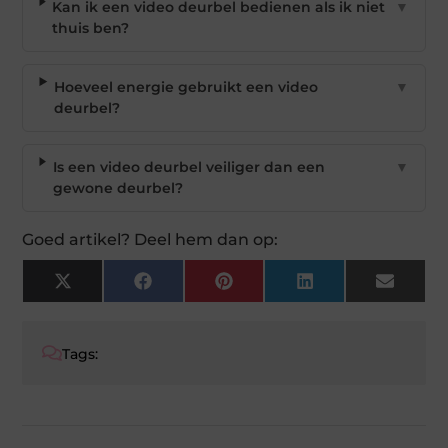
Kan ik een video deurbel bedienen als ik niet
▼
thuis ben?
Hoeveel energie gebruikt een video
▼
deurbel?
Is een video deurbel veiliger dan een
▼
gewone deurbel?
Goed artikel? Deel hem dan op:
X
Facebook
Pinterest
LinkedIn
Email
(Twitter)
Tags: