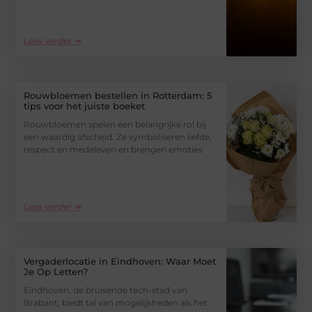
Lees verder ➜
Rouwbloemen bestellen in Rotterdam: 5
tips voor het juiste boeket
Rouwbloemen spelen een belangrijke rol bij
een waardig afscheid. Ze symboliseren liefde,
respect en medeleven en brengen emoties
Lees verder ➜
Vergaderlocatie in Eindhoven: Waar Moet
Je Op Letten?
Eindhoven, de bruisende tech-stad van
Brabant, biedt tal van mogelijkheden als het