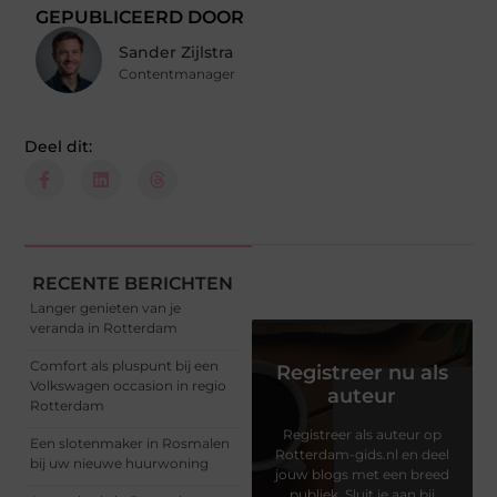
GEPUBLICEERD DOOR
Sander Zijlstra
Contentmanager
Deel dit:
RECENTE BERICHTEN
Langer genieten van je
veranda in Rotterdam
Comfort als pluspunt bij een
Registreer nu als
Volkswagen occasion in regio
auteur
Rotterdam
Registreer als auteur op
Een slotenmaker in Rosmalen
Rotterdam-gids.nl en deel
bij uw nieuwe huurwoning
jouw blogs met een breed
publiek. Sluit je aan bij