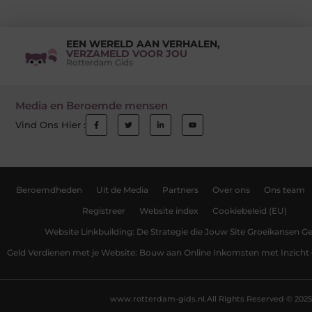
EEN WERELD AAN VERHALEN,
VERZAMELD VOOR JOU
Rotterdam Gids
Media en Beroemde mensen
Vind Ons Hier :
Beroemdheden
Uit de Media
Partners
Over ons
Ons team
Registreer
Website index
Cookiebeleid (EU)
Website Linkbuilding: De Strategie die Jouw Site Groeikansen Ge
Geld Verdienen met je Website: Bouw aan Online Inkomsten met Inzicht 
www.rotterdam-gids.nl.
All Rights Reserved © 2025