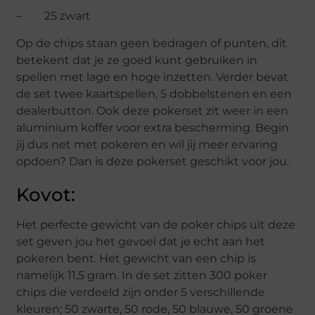
– 25 zwart
Op de chips staan geen bedragen of punten, dit
betekent dat je ze goed kunt gebruiken in
spellen met lage en hoge inzetten. Verder bevat
de set twee kaartspellen, 5 dobbelstenen en een
dealerbutton. Ook deze pokerset zit weer in een
aluminium koffer voor extra bescherming. Begin
jij dus net met pokeren en wil jij meer ervaring
opdoen? Dan is deze pokerset geschikt voor jou.
Kovot:
Het perfecte gewicht van de poker chips uit deze
set geven jou het gevoel dat je echt aan het
pokeren bent. Het gewicht van een chip is
namelijk 11,5 gram. In de set zitten 300 poker
chips die verdeeld zijn onder 5 verschillende
kleuren; 50 zwarte, 50 rode, 50 blauwe, 50 groene