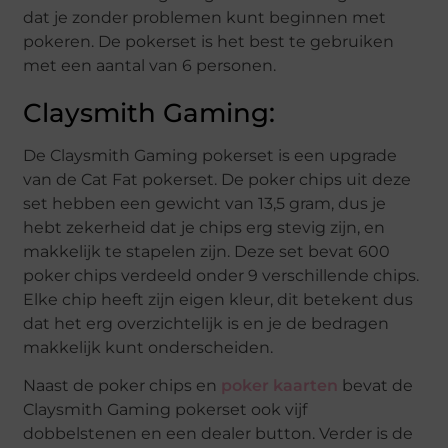
dat je zonder problemen kunt beginnen met
pokeren. De pokerset is het best te gebruiken
met een aantal van 6 personen.
Claysmith Gaming:
De Claysmith Gaming pokerset is een upgrade
van de Cat Fat pokerset. De poker chips uit deze
set hebben een gewicht van 13,5 gram, dus je
hebt zekerheid dat je chips erg stevig zijn, en
makkelijk te stapelen zijn. Deze set bevat 600
poker chips verdeeld onder 9 verschillende chips.
Elke chip heeft zijn eigen kleur, dit betekent dus
dat het erg overzichtelijk is en je de bedragen
makkelijk kunt onderscheiden.
Naast de poker chips en
poker kaarten
bevat de
Claysmith Gaming pokerset ook vijf
dobbelstenen en een dealer button. Verder is de