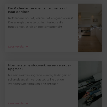
De Rotterdamse mentaliteit vertaald
naar de vloer
Rotterdam bouwt, vernieuwt en gaat vooruit.
Die energie zie je terug in interieurs die
functioneel, strak en toekomstgericht
Lees verder ➜
Hoe herstel je stucwerk na een elektra-
upgrade?
Na een elektra-upgrade waarbij leidingen en
schakelaars zijn verplaatst, wil je dat de
wanden weer strak en onzichtbaar
Lees verder ➜