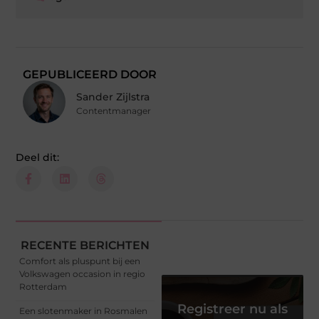
GEPUBLICEERD DOOR
Sander Zijlstra
Contentmanager
Deel dit:
RECENTE BERICHTEN
Comfort als pluspunt bij een
Volkswagen occasion in regio
Rotterdam
Registreer nu als
Een slotenmaker in Rosmalen