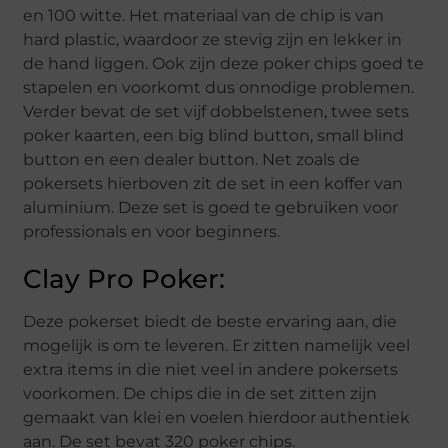
en 100 witte. Het materiaal van de chip is van
hard plastic, waardoor ze stevig zijn en lekker in
de hand liggen. Ook zijn deze poker chips goed te
stapelen en voorkomt dus onnodige problemen.
Verder bevat de set vijf dobbelstenen, twee sets
poker kaarten, een big blind button, small blind
button en een dealer button. Net zoals de
pokersets hierboven zit de set in een koffer van
aluminium. Deze set is goed te gebruiken voor
professionals en voor beginners.
Clay Pro Poker:
Deze pokerset biedt de beste ervaring aan, die
mogelijk is om te leveren. Er zitten namelijk veel
extra items in die niet veel in andere pokersets
voorkomen. De chips die in de set zitten zijn
gemaakt van klei en voelen hierdoor authentiek
aan. De set bevat 320 poker chips.