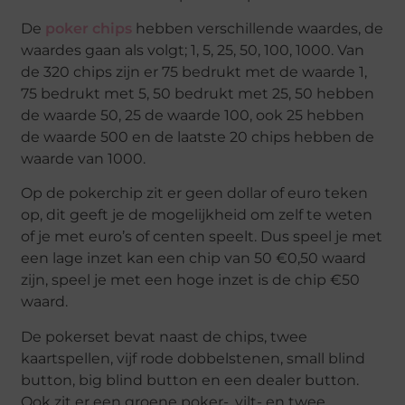
De
poker chips
hebben verschillende waardes, de
waardes gaan als volgt; 1, 5, 25, 50, 100, 1000. Van
de 320 chips zijn er 75 bedrukt met de waarde 1,
75 bedrukt met 5, 50 bedrukt met 25, 50 hebben
de waarde 50, 25 de waarde 100, ook 25 hebben
de waarde 500 en de laatste 20 chips hebben de
waarde van 1000.
Op de pokerchip zit er geen dollar of euro teken
op, dit geeft je de mogelijkheid om zelf te weten
of je met euro’s of centen speelt. Dus speel je met
een lage inzet kan een chip van 50 €0,50 waard
zijn, speel je met een hoge inzet is de chip €50
waard.
De pokerset bevat naast de chips, twee
kaartspellen, vijf rode dobbelstenen, small blind
button, big blind button en een dealer button.
Ook zit er een groene poker-, vilt- en twee