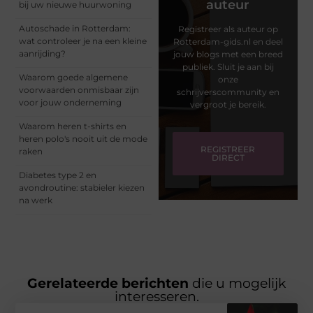
auteur
bij uw nieuwe huurwoning
Autoschade in Rotterdam:
Registreer als auteur op
wat controleer je na een kleine
Rotterdam-gids.nl en deel
aanrijding?
jouw blogs met een breed
publiek. Sluit je aan bij
Waarom goede algemene
onze
voorwaarden onmisbaar zijn
schrijverscommunity en
voor jouw onderneming
vergroot je bereik.
Waarom heren t-shirts en
heren polo's nooit uit de mode
REGISTREER
raken
DIRECT
Diabetes type 2 en
avondroutine: stabieler kiezen
na werk
Gerelateerde berichten
die u mogelijk
interesseren.