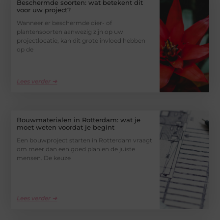
Beschermde soorten: wat betekent dit
voor uw project?
Wanneer er beschermde dier- of
plantensoorten aanwezig zijn op uw
projectlocatie, kan dit grote invloed hebben
op de
Lees verder ➜
Bouwmaterialen in Rotterdam: wat je
moet weten voordat je begint
Een bouwproject starten in Rotterdam vraagt
om meer dan een goed plan en de juiste
mensen. De keuze
Lees verder ➜