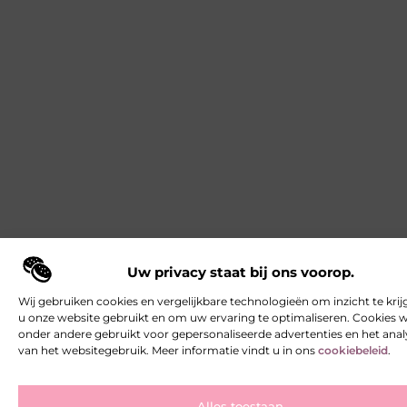
Uw privacy staat bij ons voorop.
Wij gebruiken cookies en vergelijkbare technologieën om inzicht te krij
u onze website gebruikt en om uw ervaring te optimaliseren. Cookies
onder andere gebruikt voor gepersonaliseerde advertenties en het ana
van het websitegebruik. Meer informatie vindt u in ons
cookiebeleid
.
Alles toestaan