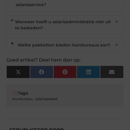
salarisservice?
Wanneer hoeft u salarisadministratie niet uit
▼
te besteden?
Welke pakketten bieden loonbureaus aan?
▼
Goed artikel? Deel hem dan op:
X
Facebook
Pinterest
LinkedIn
Email
(Twitter)
Tags:
loonbureau
,
salarispakket