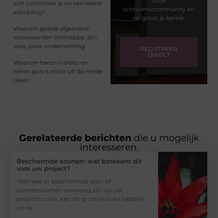
onze
wat controleer je na een kleine
schrijverscommunity en
aanrijding?
vergroot je bereik.
Waarom goede algemene
voorwaarden onmisbaar zijn
voor jouw onderneming
REGISTREER
DIRECT
Waarom heren t-shirts en
heren polo's nooit uit de mode
raken
Gerelateerde berichten
die u mogelijk
interesseren.
Beschermde soorten: wat betekent dit
voor uw project?
Wanneer er beschermde dier- of
plantensoorten aanwezig zijn op uw
projectlocatie, kan dit grote invloed hebben
op de