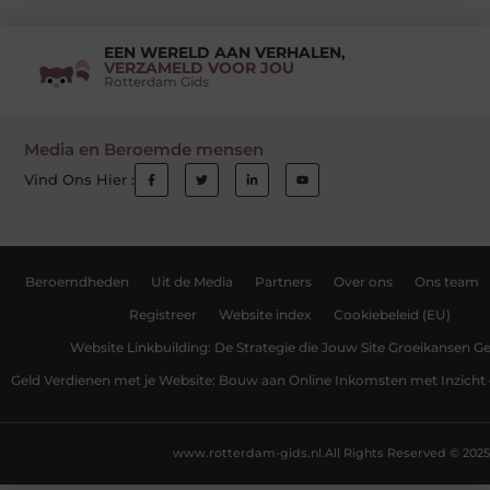
EEN WERELD AAN VERHALEN,
VERZAMELD VOOR JOU
Rotterdam Gids
Media en Beroemde mensen
Vind Ons Hier :
Beroemdheden
Uit de Media
Partners
Over ons
Ons team
Registreer
Website index
Cookiebeleid (EU)
Website Linkbuilding: De Strategie die Jouw Site Groeikansen Ge
Geld Verdienen met je Website: Bouw aan Online Inkomsten met Inzicht 
www.rotterdam-gids.nl.
All Rights Reserved © 2025