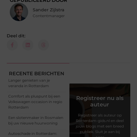
GEPUBLICEERD DOOR
Sander Zijlstra
Contentmanager
Deel dit:
RECENTE BERICHTEN
Langer genieten van je
veranda in Rotterdam
Comfort als pluspunt bij een
Registreer nu als
Volkswagen occasion in regio
auteur
Rotterdam
Registreer als auteur op
Een slotenmaker in Rosmalen
Rotterdam-gids.nl en deel
bij uw nieuwe huurwoning
jouw blogs met een breed
publiek. Sluit je aan bij
Autoschade in Rotterdam: