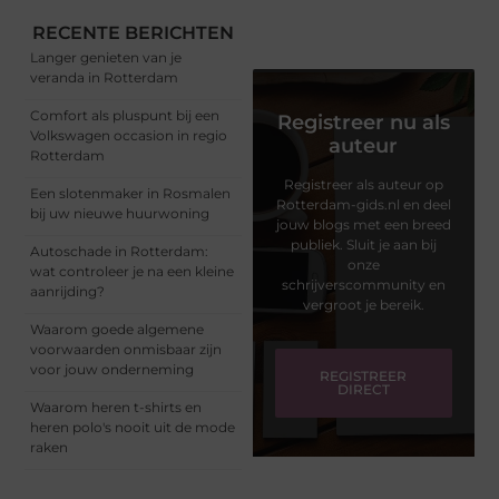
RECENTE BERICHTEN
Langer genieten van je
veranda in Rotterdam
Comfort als pluspunt bij een
Registreer nu als
Volkswagen occasion in regio
auteur
Rotterdam
Registreer als auteur op
Een slotenmaker in Rosmalen
Rotterdam-gids.nl en deel
bij uw nieuwe huurwoning
jouw blogs met een breed
publiek. Sluit je aan bij
Autoschade in Rotterdam:
onze
wat controleer je na een kleine
schrijverscommunity en
aanrijding?
vergroot je bereik.
Waarom goede algemene
voorwaarden onmisbaar zijn
voor jouw onderneming
REGISTREER
DIRECT
Waarom heren t-shirts en
heren polo's nooit uit de mode
raken