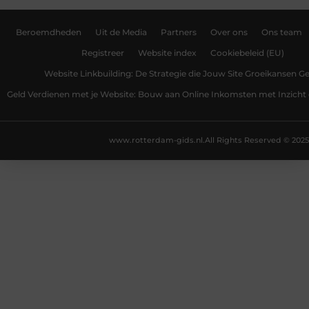
Beroemdheden
Uit de Media
Partners
Over ons
Ons team
Registreer
Website index
Cookiebeleid (EU)
Website Linkbuilding: De Strategie die Jouw Site Groeikansen Ge
Geld Verdienen met je Website: Bouw aan Online Inkomsten met Inzicht 
www.rotterdam-gids.nl.
All Rights Reserved © 2025