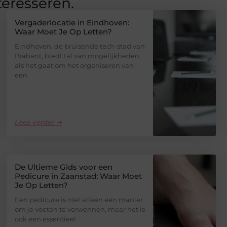
teresseren.
Vergaderlocatie in Eindhoven:
Waar Moet Je Op Letten?
Eindhoven, de bruisende tech-stad van
Brabant, biedt tal van mogelijkheden
als het gaat om het organiseren van
een
Lees verder ➜
De Ultieme Gids voor een
Pedicure in Zaanstad: Waar Moet
Je Op Letten?
Een pedicure is niet alleen een manier
om je voeten te verwennen, maar het is
ook een essentieel