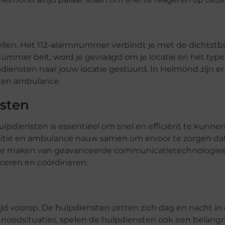
bellen. Het 112-alarmnummer verbindt je met de dichtstbi
ummer belt, word je gevraagd om je locatie en het typ
diensten naar jouw locatie gestuurd. In Helmond zijn er
e en ambulance.
sten
pdiensten is essentieel om snel en efficiënt te kunnen
litie en ambulance nauw samen om ervoor te zorgen dat
k te maken van geavanceerde communicatietechnologieë
ceren en coördineren.
ijd voorop. De hulpdiensten zetten zich dag en nacht in
p noodsituaties, spelen de hulpdiensten ook een belangrij