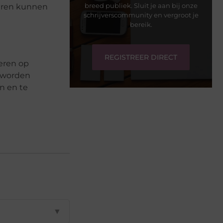
breed publiek. Sluit je aan bij onze
deren kunnen
schrijverscommunity en vergroot je
bereik.
REGISTREER DIRECT
eren op
t worden
n en te
▼