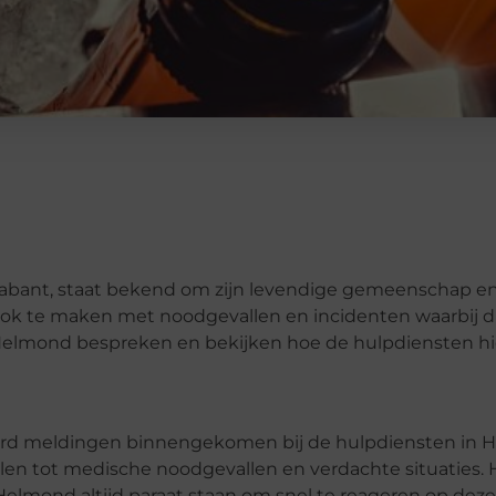
rabant, staat bekend om zijn levendige gemeenschap e
et ook te maken met noodgevallen en incidenten waarbij 
 in Helmond bespreken en bekijken hoe de hulpdiensten
onderd meldingen binnengekomen bij de hulpdiensten in
en tot medische noodgevallen en verdachte situaties. H
elmond altijd paraat staan om snel te reageren op deze