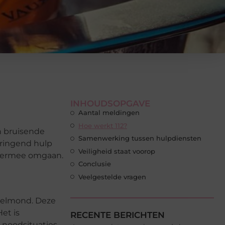
INHOUDSOPGAVE
Aantal meldingen
Hoe werkt 112?
n bruisende
Samenwerking tussen hulpdiensten
dringend hulp
Veiligheid staat voorop
 hiermee omgaan.
Conclusie
Veelgestelde vragen
 Helmond. Deze
et is
RECENTE BERICHTEN
 noodsituaties.