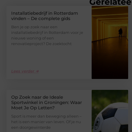
Gerelatee
Installatiebedrijf in Rotterdam
vinden – De complete gids
Ben je op zoek naar een
installatiebedrijf in Rotterdam voor je
nieuwe woning of een
renovatieproject? De zoektocht
Lees verder ➜
Op Zoek naar de Ideale
Sportwinkel in Groningen: Waar
Moet Je Op Letten?
Sport is meer dan beweging alleen –
het is een manier van leven. Of je nu
een doorgewinterde