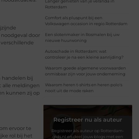
Langer genieten van je veranda in
Rotterdam
Comfort als pluspunt bij een
Volkswagen occasion in regio Rotterdam
jzijnde
Een slotenmaker in Rosmalen bij uw
e noodgeval door
nieuwe huurwoning
 verschillende
Autoschade in Rotterdam: wat
controleer je na een kleine aanrijding?
Waarom goede algemene voorwaarden
onmisbaar zijn voor jouw onderneming
 handelen bij
Waarom heren t-shirts en heren polo's
 alle meldingen
nooit uit de mode raken
n kunnen zij op
Registreer nu als auteur
 om ervoor te
Registreer als auteur op Rotterdam-
ke rol bij het
gids.nl en deel jouw blogs met een