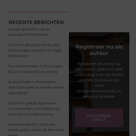
RECENTE BERICHTEN
Langer genieten van je
veranda in Rotterdam
Comfort als pluspunt bij een
Registreer nu als
Volkswagen occasion in regio
auteur
Rotterdam
Registreer als auteur op
Een slotenmaker in Rosmalen
Rotterdam-gids.nl en deel
bij uw nieuwe huurwoning
jouw blogs met een breed
publiek. Sluit je aan bij
Autoschade in Rotterdam:
onze
wat controleer je na een kleine
schrijverscommunity en
aanrijding?
vergroot je bereik.
Waarom goede algemene
voorwaarden onmisbaar zijn
voor jouw onderneming
REGISTREER
DIRECT
Waarom heren t-shirts en
heren polo's nooit uit de mode
raken