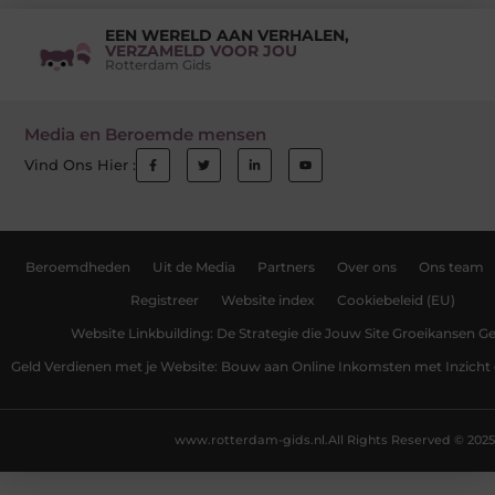
EEN WERELD AAN VERHALEN,
VERZAMELD VOOR JOU
Rotterdam Gids
Media en Beroemde mensen
Vind Ons Hier :
Beroemdheden
Uit de Media
Partners
Over ons
Ons team
Registreer
Website index
Cookiebeleid (EU)
Website Linkbuilding: De Strategie die Jouw Site Groeikansen Ge
Geld Verdienen met je Website: Bouw aan Online Inkomsten met Inzicht 
www.rotterdam-gids.nl.
All Rights Reserved © 2025