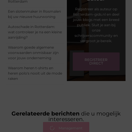
Rotterdam
Registreer als auteur op
Een slotenmaker in Rosmalen
Rotterdam-gids.nl en deel
bij uw nieuwe huurwoning
jouw blogs met een breed
publiek. Sluit je aan bij
Autoschade in Rotterdam:
onze
wat controleer je na een kleine
schrijverscommunity en
aanrijding?
vergroot je bereik.
Waarom goede algemene
voorwaarden onmisbaar zijn
voor jouw onderneming
REGISTREER
DIRECT
Waarom heren t-shirts en
heren polo's nooit uit de mode
raken
Gerelateerde berichten
die u mogelijk
interesseren.
Management