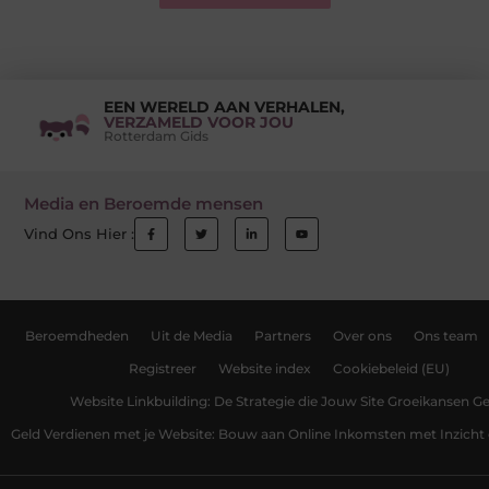
EEN WERELD AAN VERHALEN,
VERZAMELD VOOR JOU
Rotterdam Gids
Media en Beroemde mensen
Vind Ons Hier :
Beroemdheden
Uit de Media
Partners
Over ons
Ons team
Registreer
Website index
Cookiebeleid (EU)
Website Linkbuilding: De Strategie die Jouw Site Groeikansen Ge
Geld Verdienen met je Website: Bouw aan Online Inkomsten met Inzicht 