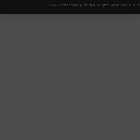
www.rotterdam-gids.nl.
All Rights Reserved © 2025